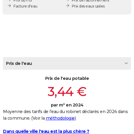
Prix du m3
Prix de l'abonnement
City break
Voyage de noces
Climat
Destinations
Voyage nature
Forum
+
Facture d'eau
Prix des eaux usées
PHOTO
GUIDES D'ACHAT
BONS PLANS
CARTE DE VOEUX
Carte Bonne année
Carte Pâques
Carte de Noël
Carte Saint-Valentin
Carte d'anniversaire
DICTIONNAIRE
Prix de l'eau
Biographies
Expressions
Dictionnaire
Citations
Proverbes
PROGRAMME TV
Prix de l'eau potable
COPAINS D'AVANT
3,44 €
Se connecter
Collèges
Universités
Service militaire
S'inscrire
Lycées
Primaires
Entreprises
Avis de recherche
AVIS DE DÉCÈS
FORUM
par m³ en 2024
Moyenne des tarifs de l'eau du robinet déclarés en 2024 dans
Lifestyle
Sport
Television
Cinema
Bricolage
Culture
Auto
Voyage
la commune. (Voir la
méthodologie
)
Dans quelle ville l'eau est la plus chère ?