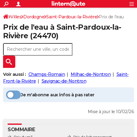
ACTUALITÉS
Connexion
S'inscrire
Villes
Dordogne
Saint-Pardoux-la-Rivière
Prix de l'eau
Rechercher
Société
Education
Villes
Politique
Faits Divers
Monde
+
SPORT
Prix de l'eau à
Saint-Pardoux-la-
Football
Cyclisme
Forum
Coupe du monde 2026
Tennis
Rugby
CULTURE
Rivière
(24470)
TNT
Cinéma
Musique
Programme TV
Streaming
Sorties cinéma
+
FINANCE
Impôts
Immobilier
Banque
Crédit
Retraite
Epargne
Risques naturels par ville
Assurance
AUTO
Réserver un essai
Berlines
Forum auto
Essais
Citadines
SUV
+
HIGH-TECH
Voir aussi :
Champs-Romain
Milhac-de-Nontron
Saint-
Meilleur smartphone
Ordinateurs
Guide high-tech
Mobiles
Internet
Jeux vidéo
+
Front-la-Rivière
Savignac-de-Nontron
BRICOLAGE
Aménagement intérieur
Cuisine
Jardinage
+
Forum
Extérieur
Salle de bains
Rangement
WEEK-END
Je m'abonne aux infos à pas rater
Escapades
Expositions
Week-end nature
Guides de France
Patrimoine
Musées
+
LIFESTYLE
Mise à jour le 10/02/26
Bien-être
Mode
+
Art de vivre
Loisirs
Modes de vie
SANTE
SOMMAIRE
Guide de la santé
Médicaments
+
Alimentation
Maladies
Sommeil
VOYAGE