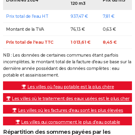
120 m3
Prix total de l'eau HT
937,47 €
7,81 €
Montant de la TVA
76,13 €
0,63 €
Prix total de l'eau TTC
1 013,61 €
8,45 €
NB : Les données de certaines communes étant parfois
incomplètes, le montant total de la facture d'eau se base sur la
dernière année possédant des données complètes : eau
potable et assainissement.
Les villes où l'eau potable est la plus chère
Les villes où le traitement des eaux usées est le plus cher
Les villes où les factures d'eau sont les plus élevées
Les villes qui consomment le plus d'eau potable
Répartition des sommes payées par les