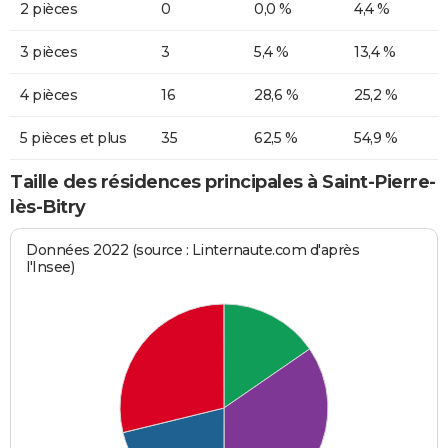
2 pièces
0
0,0 %
4,4 %
3 pièces
3
5,4 %
13,4 %
4 pièces
16
28,6 %
25,2 %
5 pièces et plus
35
62,5 %
54,9 %
Taille des résidences principales à Saint-Pierre-
lès-Bitry
Données 2022 (source : Linternaute.com d'après
l'Insee)