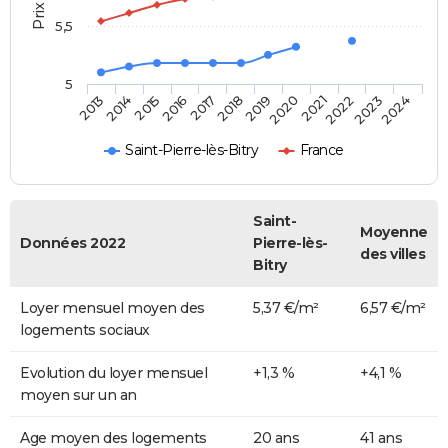
5,5
5
2014
2017
2020
2023
2015
2018
2021
2024
2013
2016
2019
2022
Saint-Pierre-lès-Bitry
France
Saint-
Moyenne
Données 2022
Pierre-lès-
des villes
Bitry
Loyer mensuel moyen des
5,37 €/m²
6,57 €/m²
logements sociaux
Evolution du loyer mensuel
+1,3 %
+4,1 %
moyen sur un an
Age moyen des logements
20 ans
41 ans