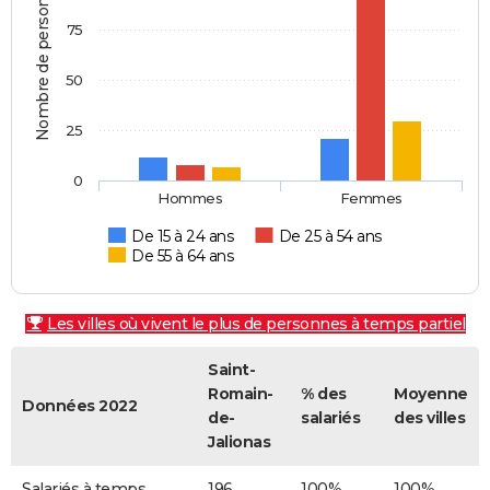
Nombre de personnes
75
50
25
0
Hommes
Femmes
De 15 à 24 ans
De 25 à 54 ans
De 55 à 64 ans
Les villes où vivent le plus de personnes à temps partiel
Saint-
Romain-
% des
Moyenne
Données 2022
de-
salariés
des villes
Jalionas
Salariés à temps
196
100%
100%