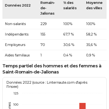
Romain-
% des
Moyenne
Données 2022
de-
salariés
des villes
Jalionas
Non-salariés
229
100%
100%
Indépendants
155
67,7 %
58,2 %
Employeurs
70
30,6 %
35,6 %
Aides familiaux
1
0,4 %
0,9 %
Temps partiel des hommes et des femmes à
Saint-Romain-de-Jalionas
Données 2022 (source : Linternaute.com d'après
l'Insee)
125
100