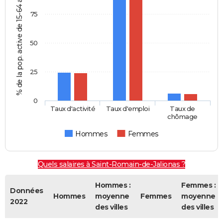
% de la pop. active de 15-64 ans
75
50
25
0
Taux d'activité
Taux d'emploi
Taux de
chômage
Hommes
Femmes
Quels salaires à Saint-Romain-de-Jalionas ?
Hommes :
Femmes :
Données
Hommes
moyenne
Femmes
moyenne
2022
des villes
des villes