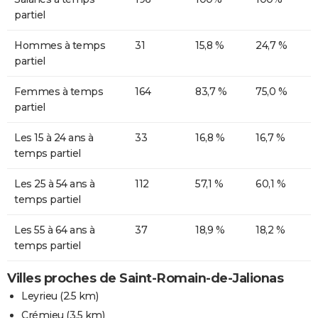
partiel
Hommes à temps
31
15,8 %
24,7 %
partiel
Femmes à temps
164
83,7 %
75,0 %
partiel
Les 15 à 24 ans à
33
16,8 %
16,7 %
temps partiel
Les 25 à 54 ans à
112
57,1 %
60,1 %
temps partiel
Les 55 à 64 ans à
37
18,9 %
18,2 %
temps partiel
Villes proches de Saint-Romain-de-Jalionas
Leyrieu
(2.5 km)
Crémieu
(3.5 km)