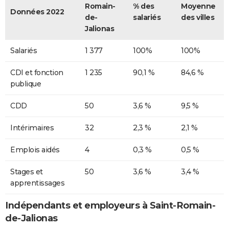
Romain-
% des
Moyenne
Données 2022
de-
salariés
des villes
Jalionas
Salariés
1 377
100%
100%
CDI et fonction
1 235
90,1 %
84,6 %
publique
CDD
50
3,6 %
9,5 %
Intérimaires
32
2,3 %
2,1 %
Emplois aidés
4
0,3 %
0,5 %
Stages et
50
3,6 %
3,4 %
apprentissages
Indépendants et employeurs à Saint-Romain-
de-Jalionas