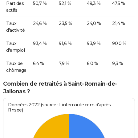
Part des
50,7 %
52,1 %
49,3 %
47,5 %
actifs
Taux
24,6 %
23,5 %
24,0 %
21,4 %
d'activité
Taux
93,4 %
91,6 %
93,9 %
90,0 %
d'emploi
Taux de
6,4 %
7,9 %
6,0 %
9,3 %
chômage
Combien de retraités à Saint-Romain-de-
Jalionas ?
Données 2022 (source : Linternaute.com d'après
l'Insee)