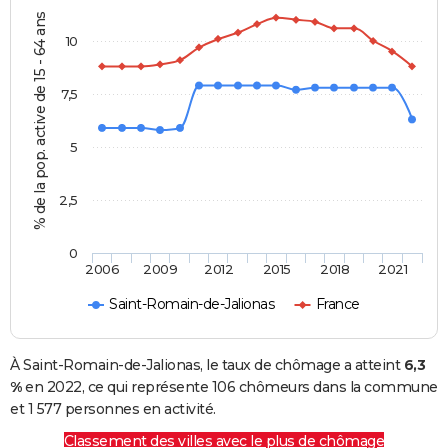
% de la pop. active de 15 - 64 ans
10
7,5
5
2,5
0
2006
2009
2012
2015
2018
2021
Saint-Romain-de-Jalionas
France
À Saint-Romain-de-Jalionas, le taux de chômage a atteint
6,3
%
en 2022, ce qui représente 106 chômeurs dans la commune
et 1 577 personnes en activité.
Classement des villes avec le plus de chômage