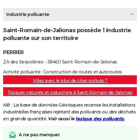
City break
Voyage de noces
Climat
Destinations
Voyage nature
Forum
+
PHOTO
Industrie polluante
GUIDES D'ACHAT
Saint-Romain-de-Jalionas possède 1 industrie
BONS PLANS
polluante sur son territoire
CARTE DE VOEUX
PERRIER
Carte Bonne année
Carte Pâques
Carte de Noël
Carte Saint-Valentin
Carte d'anniversaire
DICTIONNAIRE
ZA des Serpolières - 38460 Saint-Romain-de-Jalionas
Biographies
Expressions
Dictionnaire
Citations
Proverbes
PROGRAMME TV
Activité polluante : Construction de routes et autoroutes
Villes avec le plus de sites pollués ?
COPAINS D'AVANT
Risques naturels et industriels à Saint-Romain-de-Jalionas
Se connecter
Collèges
Universités
Service militaire
S'inscrire
Lycées
Primaires
Entreprises
Avis de recherche
AVIS DE DÉCÈS
NB : La base de données Géorisques recense les installations
FORUM
industrielles françaises rejetant des polluants ou des déchets
en grande quantité.
Voir aussi le
lexique des polluants.
Lifestyle
Sport
Television
Cinema
Bricolage
Culture
Auto
Voyage
A ne pas manquer