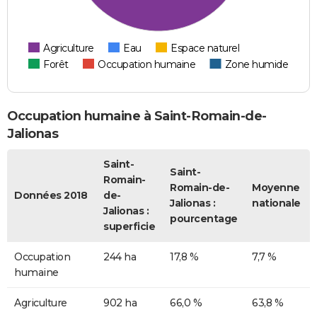
Agriculture
Eau
Espace naturel
Forêt
Occupation humaine
Zone humide
Occupation humaine à Saint-Romain-de-
Jalionas
Saint-
Saint-
Romain-
Romain-de-
Moyenne
Données 2018
de-
Jalionas :
nationale
Jalionas :
pourcentage
superficie
Occupation
244 ha
17,8 %
7,7 %
humaine
Agriculture
902 ha
66,0 %
63,8 %