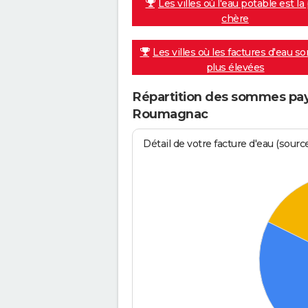
Les villes où l'eau potable est la
chère
Les villes où les factures d'eau so
plus élevées
Répartition des sommes payé
Roumagnac
Détail de votre facture d'eau (sour