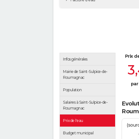
Prix d
Infos générales
3
Mairie de Saint-Sulpice-de-
Roumagnac
par
Population
Salaires à Saint-Sulpice-de-
Evolut
Roumagnac
Roum
Prix de l'eau
(sour
Budget municipal