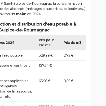
 À Saint-Sulpice-de-Roumagnac, la consommation
des abonnés (ménages, entreprises, collectivités...)
environ
97 m3/an
en 2024.
tion et distribution d'eau potable à
-Sulpice-de-Roumagnac
Prix pour
es 2024
Prix du m3
120 m3
e l'eau potable
329,99 €
2,75 €
 abonnement (part
127,24 €
nces applicables
65,96 €
0,55 €
 navigables,
tion de la ressource,
on, etc.)