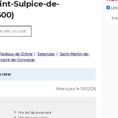
int-Sulpice-de-
Lint
600)
-Pardoux-de-Drône
Segonzac
Saint-Martin-de-
incent-de-Connezac
 rater
Mise à jour le 10/02/26
Prix de l'abonnement
Prix des eaux usées