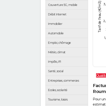
Tarif de l'eau (€/m3)
3
Couverture 5G, mobile
Débit Internet
2
Immobilier
Automobile
1
Emploi, chômage
Météo, climat
Impôts, IFI
Santé, social
Qualit
Entreprises, commerces
Factur
Ecoles, scolarité
Roum
Pour un
Tourisme, loisirs
estimati