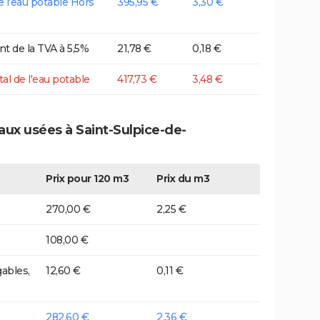
de l'eau potable Hors
395,95 €
3,30 €
t de la TVA à 5,5%
21,78 €
0,18 €
tal de l'eau potable
417,73 €
3,48 €
aux usées à Saint-Sulpice-de-
Prix pour 120 m3
Prix du m3
270,00 €
2,25 €
108,00 €
ables,
12,60 €
0,11 €
282,60 €
2,36 €