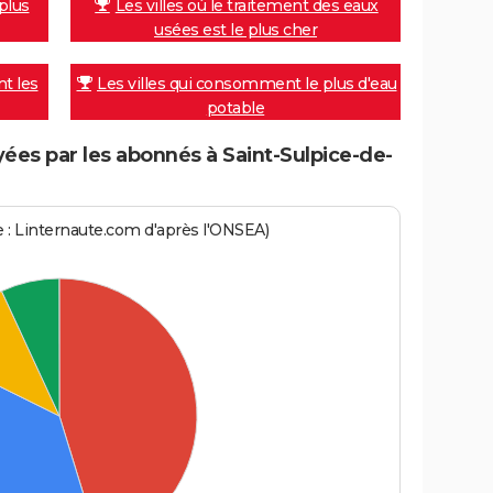
 plus
Les villes où le traitement des eaux
usées est le plus cher
nt les
Les villes qui consomment le plus d'eau
potable
es par les abonnés à Saint-Sulpice-de-
ce : Linternaute.com d'après l'ONSEA)