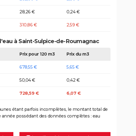
28,26 €
0,24 €
310,86 €
2,59 €
 d'eau à Saint-Sulpice-de-Roumagnac
Prix pour 120 m3
Prix du m3
678,55 €
5,65 €
50,04 €
0,42 €
728,59 €
6,07 €
nes étant parfois incomplètes, le montant total de
ière année possédant des données complètes : eau