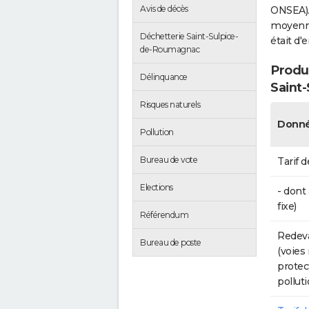
Avis de décès
ONSEA).
moyenne 
Déchetterie Saint-Sulpice-
était d'
de-Roumagnac
Produc
Délinquance
Saint
Risques naturels
Donné
Pollution
Bureau de vote
Tarif d
Elections
- dont
fixe)
Référendum
Redeva
Bureau de poste
(voies
protec
polluti