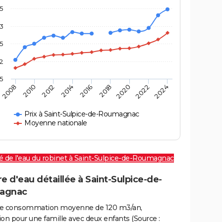
,5
3
,5
2
,5
2016
2020
2010
2024
2014
2018
2008
2022
2012
Prix à Saint-Sulpice-de-Roumagnac
Moyenne nationale
é de l'eau du robinet à Saint-Sulpice-de-Roumagnac
e d'eau détaillée à Saint-Sulpice-de-
agnac
e consommation moyenne de 120 m3/an,
on pour une famille avec deux enfants (Source :