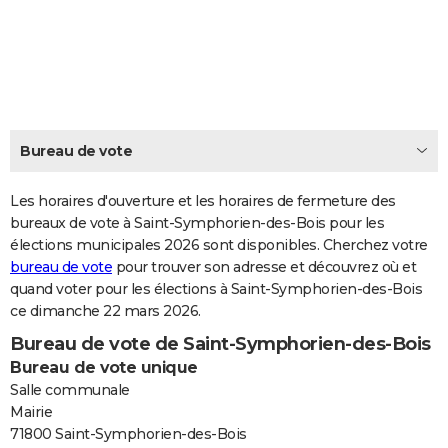
City break
Voyage de noces
Climat
Destinations
Voyage nature
Forum
+
PHOTO
GUIDES D'ACHAT
BONS PLANS
CARTE DE VOEUX
Bureau de vote
Carte Bonne année
Carte Pâques
Carte de Noël
Carte Saint-Valentin
Carte d'anniversaire
DICTIONNAIRE
Les horaires d'ouverture et les horaires de fermeture des
Biographies
Expressions
bureaux de vote à Saint-Symphorien-des-Bois pour les
Dictionnaire
Citations
Proverbes
PROGRAMME TV
élections municipales 2026 sont disponibles. Cherchez votre
bureau de vote
pour trouver son adresse et découvrez où et
COPAINS D'AVANT
quand voter pour les élections à Saint-Symphorien-des-Bois
Se connecter
Collèges
Universités
Service militaire
S'inscrire
Lycées
Primaires
Entreprises
Avis de recherche
AVIS DE DÉCÈS
ce dimanche 22 mars 2026.
Bureau de vote de Saint-Symphorien-des-Bois
FORUM
Bureau de vote unique
Lifestyle
Sport
Television
Cinema
Bricolage
Culture
Auto
Voyage
Salle communale
Mairie
71800 Saint-Symphorien-des-Bois