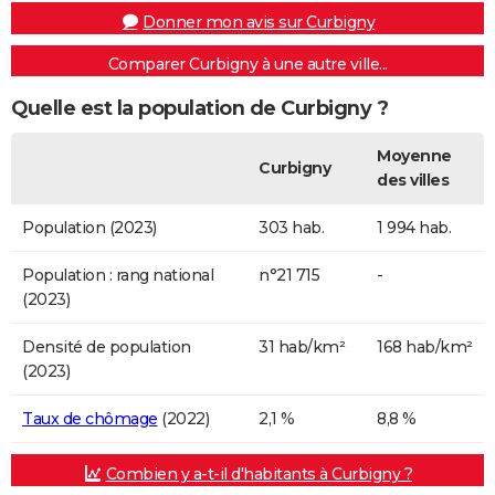
Donner mon avis sur Curbigny
Comparer Curbigny à une autre ville...
Quelle est la population de Curbigny ?
Moyenne
Curbigny
des villes
Population (2023)
303 hab.
1 994 hab.
Population : rang national
n°21 715
-
(2023)
Densité de population
31 hab/km²
168 hab/km²
(2023)
Taux de chômage
(2022)
2,1 %
8,8 %
Combien y a-t-il d'habitants à Curbigny ?