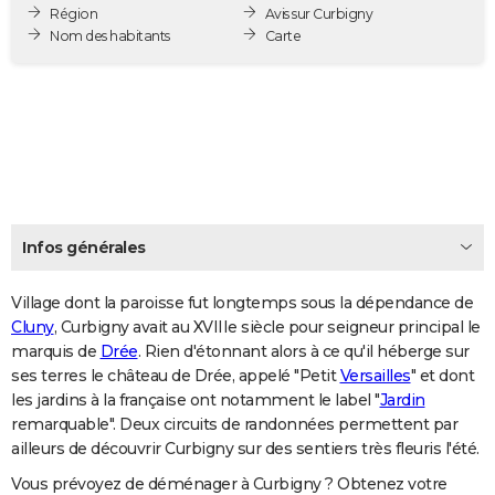
Région
Avis sur Curbigny
City break
Voyage de noces
Climat
Destinations
Voyage nature
Forum
+
PHOTO
Nom des habitants
Carte
GUIDES D'ACHAT
BONS PLANS
CARTE DE VOEUX
Carte Bonne année
Carte Pâques
Carte de Noël
Carte Saint-Valentin
Carte d'anniversaire
DICTIONNAIRE
Biographies
Expressions
Dictionnaire
Citations
Proverbes
Infos générales
PROGRAMME TV
COPAINS D'AVANT
Village dont la paroisse fut longtemps sous la dépendance de
Cluny
, Curbigny avait au XVIIIe siècle pour seigneur principal le
Se connecter
Collèges
Universités
Service militaire
S'inscrire
Lycées
Primaires
Entreprises
Avis de recherche
AVIS DE DÉCÈS
marquis de
Drée
. Rien d'étonnant alors à ce qu'il héberge sur
ses terres le château de Drée, appelé "Petit
Versailles
" et dont
FORUM
les jardins à la française ont notamment le label "
Jardin
remarquable". Deux circuits de randonnées permettent par
Lifestyle
Sport
Television
Cinema
Bricolage
Culture
Auto
Voyage
ailleurs de découvrir Curbigny sur des sentiers très fleuris l'été.
Vous prévoyez de déménager à Curbigny ? Obtenez votre