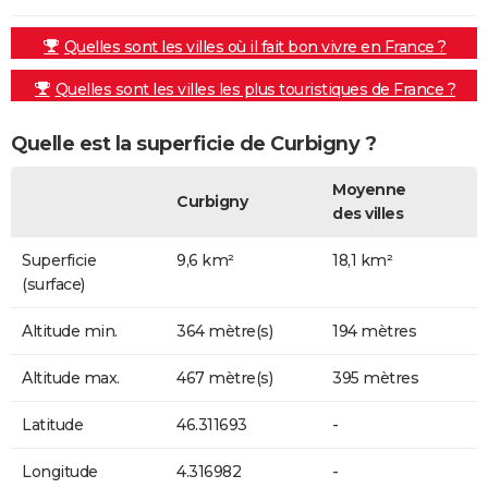
Quelles sont les villes où il fait bon vivre en France ?
Quelles sont les villes les plus touristiques de France ?
Quelle est la superficie de Curbigny ?
Moyenne
Curbigny
des villes
Superficie
9,6 km²
18,1 km²
(surface)
Altitude min.
364 mètre(s)
194 mètres
Altitude max.
467 mètre(s)
395 mètres
Latitude
46.311693
-
Longitude
4.316982
-