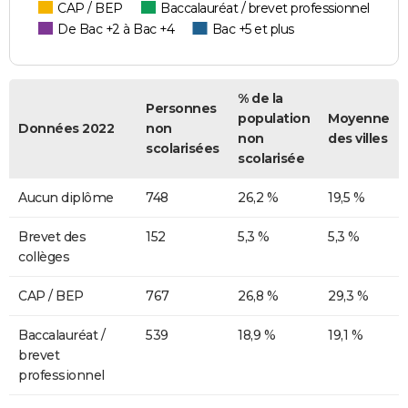
CAP / BEP
Baccalauréat / brevet professionnel
De Bac +2 à Bac +4
Bac +5 et plus
% de la
Personnes
population
Moyenne
Données 2022
non
non
des villes
scolarisées
scolarisée
Aucun diplôme
748
26,2 %
19,5 %
Brevet des
152
5,3 %
5,3 %
collèges
CAP / BEP
767
26,8 %
29,3 %
Baccalauréat /
539
18,9 %
19,1 %
brevet
professionnel