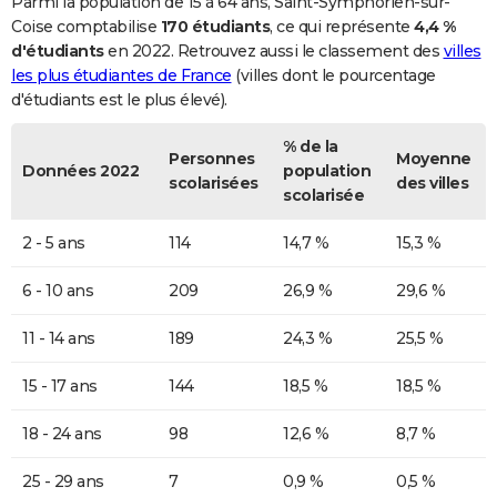
Parmi la population de 15 à 64 ans, Saint-Symphorien-sur-
Coise comptabilise
170 étudiants
, ce qui représente
4,4 %
d'étudiants
en 2022. Retrouvez aussi le classement des
villes
les plus étudiantes de France
(villes dont le pourcentage
d'étudiants est le plus élevé).
% de la
Personnes
Moyenne
Données 2022
population
scolarisées
des villes
scolarisée
2 - 5 ans
114
14,7 %
15,3 %
6 - 10 ans
209
26,9 %
29,6 %
11 - 14 ans
189
24,3 %
25,5 %
15 - 17 ans
144
18,5 %
18,5 %
18 - 24 ans
98
12,6 %
8,7 %
25 - 29 ans
7
0,9 %
0,5 %