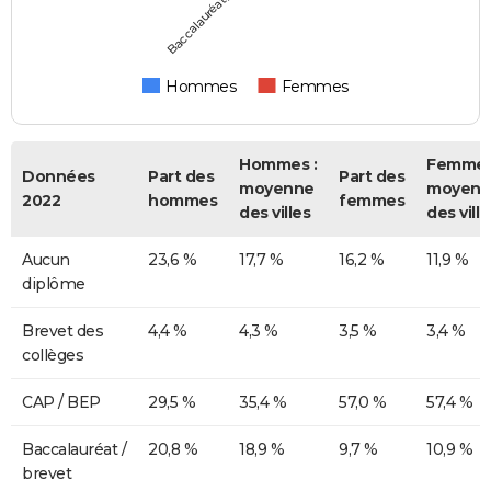
Hommes
Femmes
Hommes :
Femmes
Données
Part des
Part des
moyenne
moyenn
2022
hommes
femmes
des villes
des ville
Aucun
23,6 %
17,7 %
16,2 %
11,9 %
diplôme
Brevet des
4,4 %
4,3 %
3,5 %
3,4 %
collèges
CAP / BEP
29,5 %
35,4 %
57,0 %
57,4 %
Baccalauréat /
20,8 %
18,9 %
9,7 %
10,9 %
brevet