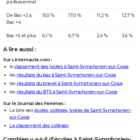
professionnel
De Bac +2 à
15,5 %
17,0 %
11,2 %
12,7 %
Bac +4
Bac +5 et plus
6,1 %
6,7 %
2,4 %
3,6 %
A lire aussi :
Sur Linternaute.com :
le
classement des lycées à Saint-Symphorien-sur-Coise
les
résultats du bac à Saint-Symphorien-sur-Coise
les
résultats du brevet à Saint-Symphorien-sur-Coise
les
résultats du BTS à Saint-Symphorien-sur-Coise
Sur le Journal des Femmes :
La liste des
écoles, collèges, lycées de Saint-Symphorien-
sur-Coise
Le classement des collèges
Combien y a-t-il d'écoles à Saint-Symphorien-