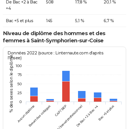
De Bac +2 à Bac
508
17,8 %
20,1 %
+4
Bac +5 et plus
145
5,1 %
6,7 %
Niveau de diplôme des hommes et des
femmes à Saint-Symphorien-sur-Coise
Données 2022 (source : Linternaute.com d'après
% des sexes selon le diplôme
l'Insee)
100
75
50
25
0
Aucun diplôme
Baccalauréat / brevet professionnel
CAP / BEP
Bac +5 et plus
Brevet des collèges
De Bac +2 à Bac +4