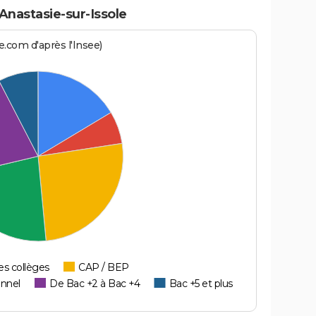
Anastasie-sur-Issole
.com d'après l'Insee)
es collèges
CAP / BEP
onnel
De Bac +2 à Bac +4
Bac +5 et plus