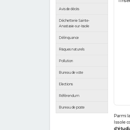
l'Inse
Avis de décès
Déchetterie Sainte-
Anastasie-sur-Issole
Délinquance
Risques naturels
Pollution
Bureau de vote
Elections
Référendum
Bureau de poste
Parmi la
Issole 
d'étudi