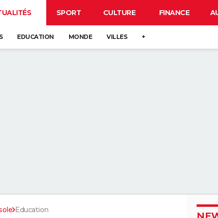
TUALITÉS
SPORT
CULTURE
FINANCE
A
S
EDUCATION
MONDE
VILLES
+
sole
Education
NEW