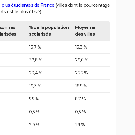
es plus étudiantes de France
(villes dont le pourcentage
nts est le plus élevé).
sonnes
% de la population
Moyenne
larisées
scolarisée
des villes
15,7 %
15,3 %
32,8 %
29,6 %
23,4 %
25,5 %
19,3 %
18,5 %
5,5 %
8,7 %
0,5 %
0,5 %
2,9 %
1,9 %