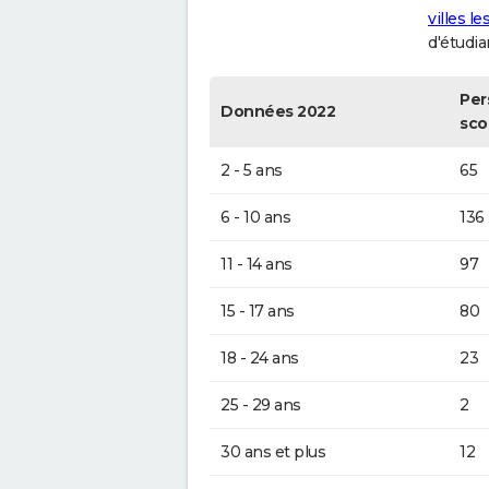
villes l
d'étudia
Per
Données 2022
sco
2 - 5 ans
65
6 - 10 ans
136
11 - 14 ans
97
15 - 17 ans
80
18 - 24 ans
23
25 - 29 ans
2
30 ans et plus
12