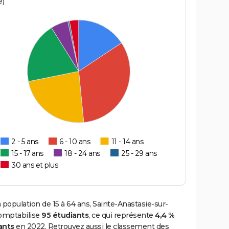
e)
2 - 5 ans
6 - 10 ans
11 - 14 ans
15 - 17 ans
18 - 24 ans
25 - 29 ans
30 ans et plus
 population de 15 à 64 ans, Sainte-Anastasie-sur-
comptabilise
95 étudiants
, ce qui représente
4,4 %
ants
en 2022. Retrouvez aussi le classement des