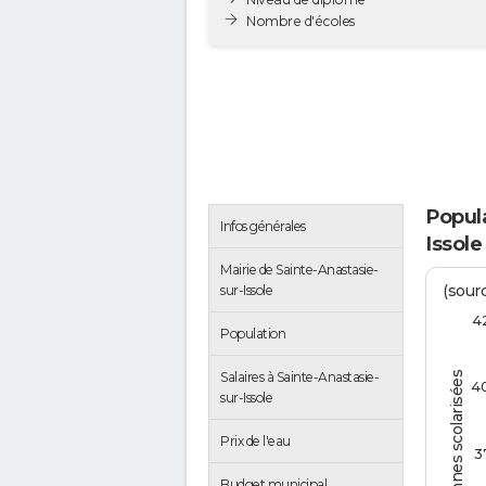
Nombre d'écoles
Popula
Infos générales
Issole
Mairie de Sainte-Anastasie-
(sourc
sur-Issole
4
Population
Salaires à Sainte-Anastasie-
Personnes scolarisées
4
sur-Issole
Prix de l'eau
3
Budget municipal