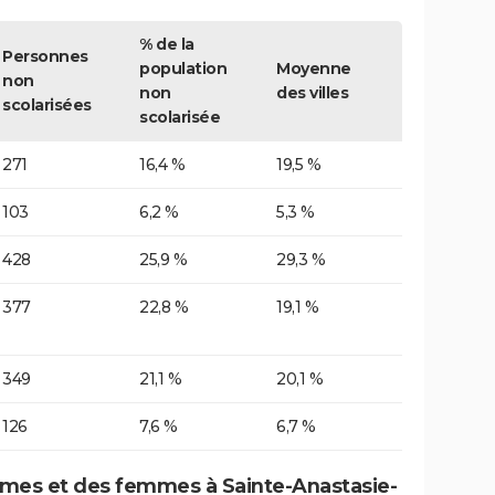
% de la
Personnes
population
Moyenne
non
non
des villes
scolarisées
scolarisée
271
16,4 %
19,5 %
103
6,2 %
5,3 %
428
25,9 %
29,3 %
377
22,8 %
19,1 %
349
21,1 %
20,1 %
126
7,6 %
6,7 %
mes et des femmes à Sainte-Anastasie-