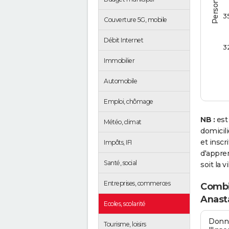
3
Couverture 5G, mobile
Débit Internet
3
Immobilier
Automobile
Emploi, chômage
NB :
est
Météo, climat
domicil
et insc
Impôts, IFI
d'appren
Santé, social
soit la v
Entreprises, commerces
Combie
Anasta
Ecoles, scolarité
Donné
Tourisme, loisirs