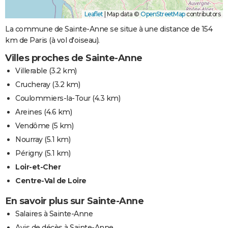
Leaflet
|
Map data ©
OpenStreetMap
contributors
La commune de Sainte-Anne se situe à une distance de 154
km de Paris (à vol d'oiseau).
Villes proches de Sainte-Anne
Villerable
(3.2 km)
Crucheray
(3.2 km)
Coulommiers-la-Tour
(4.3 km)
Areines
(4.6 km)
Vendôme
(5 km)
Nourray
(5.1 km)
Périgny
(5.1 km)
Loir-et-Cher
Centre-Val de Loire
En savoir plus sur Sainte-Anne
Salaires à Sainte-Anne
Avis de décès à Sainte-Anne