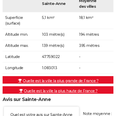
Moyenne
Sainte-Anne
des villes
Superficie
5,1 km²
18,1 km²
(surface)
Altitude min.
103 mètre(s)
194 mètres
Altitude max.
139 mètre(s)
395 mètres
Latitude
47.759022
-
Longitude
1.083013
-
Quelle est la ville la plus grande de France ?
Quelle est la ville la plus haute de France ?
Avis sur Sainte-Anne
Note moyenne :
Quel est votre avis sur Sainte-Anne