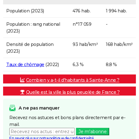
Population (2023)
476 hab.
1 994 hab.
Population : rang national
n°17 059
-
(2023)
Densité de population
93 hab/km²
168 hab/km²
(2023)
Taux de chômage
(2022)
6,3 %
8,8 %
Combien y a-t-il d'habitants à Sainte-Anne ?
Quelle est la ville la plus peuplée de France ?
A ne pas manquer
Recevez nos astuces et bons plans directement par e-
mail.
Je m'abonne
En savoir plus sur notre politique de confidentialité