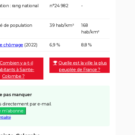
tion : rang national
n°24 982
-
é de population
39 hab/km²
168
hab/km²
de chômage
(2022)
6,9 %
8,8 %
Combien y a-t-il
Quelle est la ville la plus
abitants à Sainte-
peuplée de France ?
Colombe ?
e pas manquer
 directement par e-mail.
e m'abonne
tialité