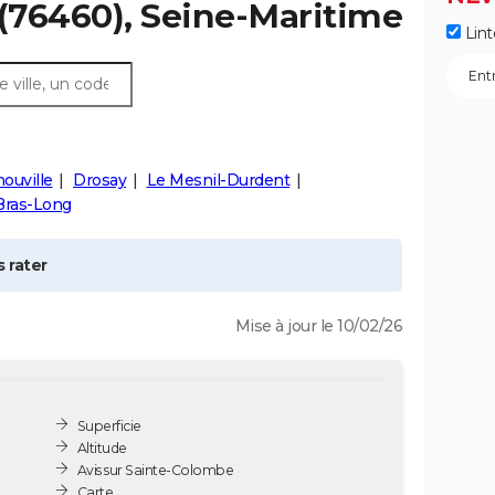
(76460), Seine-Maritime
Lint
ouville
Drosay
Le Mesnil-Durdent
-Bras-Long
 rater
Mise à jour le 10/02/26
Superficie
Altitude
Avis sur Sainte-Colombe
Carte