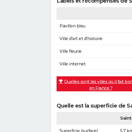
Labels et récompenses de 
Pavillon bleu
Ville d'art et d'histoire
Ville fleurie
Ville internet
Quelles sont les villes où il fait bo
en France ?
Quelle est la superficie de 
Sain
Superficie (surface)
5,7 k