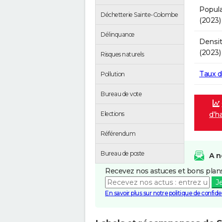
Popula
Déchetterie Sainte-Colombe
(2023)
Délinquance
Densit
(2023)
Risques naturels
Taux 
Pollution
Bureau de vote
d'h
Elections
Référendum
Bureau de poste
A n
Recevez nos astuces et bons plans
J
En savoir plus sur notre politique de confiden