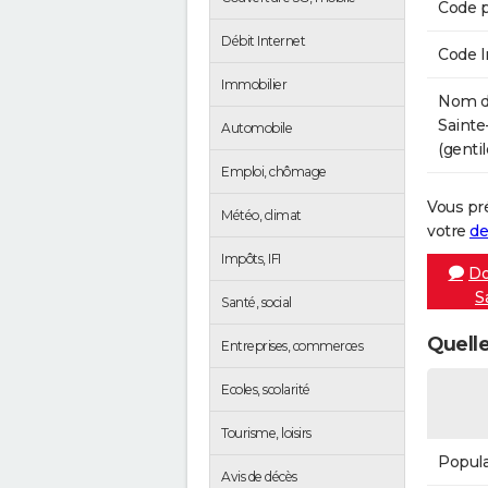
Code p
Débit Internet
Code 
Immobilier
Nom de
Saint
Automobile
(gentil
Emploi, chômage
Vous pr
Météo, climat
votre
de
Impôts, IFI
Do
S
Santé, social
Quelle
Entreprises, commerces
Ecoles, scolarité
Tourisme, loisirs
Popula
Avis de décès