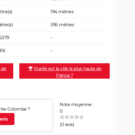
tre(s)
194 mètres
ètre(s)
395 mètres
6379
-
816
-
e de
Quelle est la ville la plus haute de
France ?
Note moyenne :
ainte-Colombe ?
0
vis
(
0
avis)