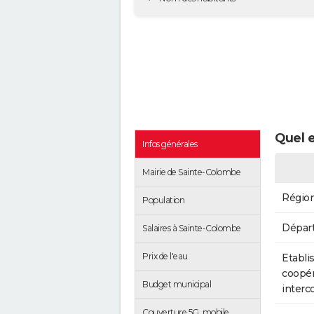
Quel e
Infos générales
Mairie de Sainte-Colombe
Régio
Population
Dépar
Salaires à Sainte-Colombe
Prix de l'eau
Etabli
coopér
Budget municipal
inter
Couverture 5G, mobile