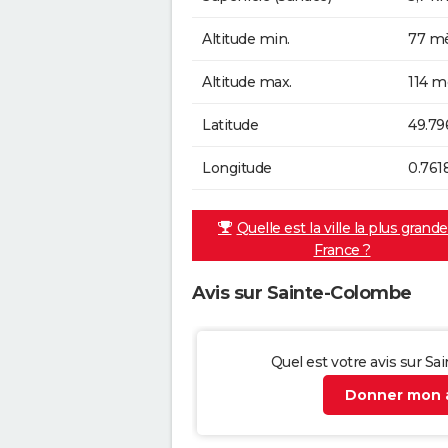
Altitude min.
77 mè
Altitude max.
114 m
Latitude
49.79
Longitude
0.761
Quelle est la ville la plus grand
France ?
Avis sur Sainte-Colombe
Quel est votre avis sur S
Donner mon a