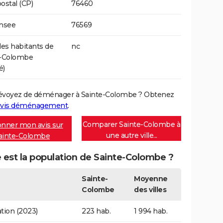
ostal (CP)
76460
Insee
76569
s habitants de
nc
e-Colombe
é)
évoyez de déménager à Sainte-Colombe ? Obtenez
vis déménagement
.
Comparer Sainte-Colombe à
nner mon avis sur
une autre ville...
ainte-Colombe
 est la population de Sainte-Colombe ?
Sainte-
Moyenne
Colombe
des villes
tion (2023)
223 hab.
1 994 hab.