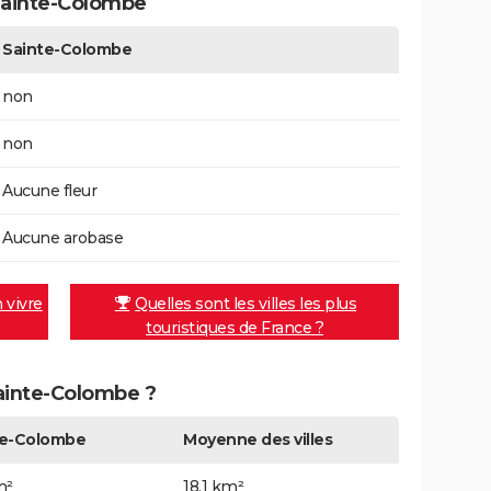
Sainte-Colombe
Sainte-Colombe
non
non
Aucune fleur
Aucune arobase
n vivre
Quelles sont les villes les plus
touristiques de France ?
Sainte-Colombe ?
te-Colombe
Moyenne des villes
m²
18,1 km²