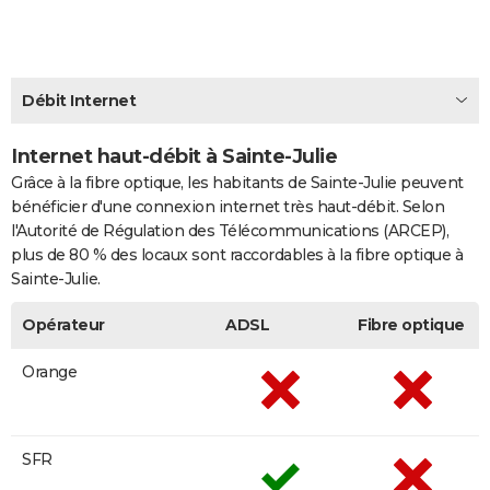
City break
Voyage de noces
Climat
Destinations
Voyage nature
Forum
+
PHOTO
GUIDES D'ACHAT
Débit Internet
BONS PLANS
Internet haut-débit à Sainte-Julie
CARTE DE VOEUX
Grâce à la fibre optique, les habitants de Sainte-Julie peuvent
Carte Bonne année
Carte Pâques
Carte de Noël
Carte Saint-Valentin
Carte d'anniversaire
DICTIONNAIRE
bénéficier d'une connexion internet très haut-débit. Selon
l'Autorité de Régulation des Télécommunications (ARCEP),
Biographies
Expressions
Dictionnaire
Citations
Proverbes
PROGRAMME TV
plus de 80 % des locaux sont raccordables à la fibre optique à
Sainte-Julie.
COPAINS D'AVANT
Opérateur
ADSL
Fibre optique
Se connecter
Collèges
Universités
Service militaire
S'inscrire
Lycées
Primaires
Entreprises
Avis de recherche
AVIS DE DÉCÈS
Orange
FORUM
Lifestyle
Sport
Television
Cinema
Bricolage
Culture
Auto
Voyage
SFR