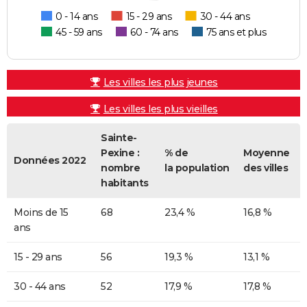
0 - 14 ans
15 - 29 ans
30 - 44 ans
45 - 59 ans
60 - 74 ans
75 ans et plus
Les villes les plus jeunes
Les villes les plus vieilles
Sainte-
Pexine :
% de
Moyenne
Données 2022
nombre
la population
des villes
habitants
Moins de 15
68
23,4 %
16,8 %
ans
15 - 29 ans
56
19,3 %
13,1 %
30 - 44 ans
52
17,9 %
17,8 %