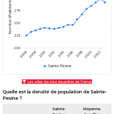
Nombre d'habitants
275
250
225
200
2010
2016
2022
2006
2012
2018
2008
2014
2020
Sainte-Pexine
Les villes les plus peuplées de France
Quelle est la densité de population de Sainte-
Pexine ?
Sainte-
Moyenne