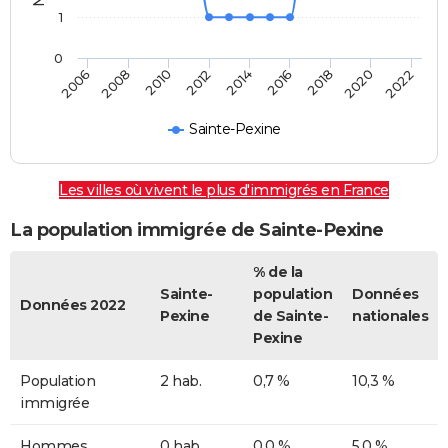
1
0
2014
2016
2018
2020
2022
2006
2008
2010
2012
Sainte-Pexine
Les villes où vivent le plus d'immigrés en France
La population immigrée de Sainte-Pexine
% de la
Sainte-
population
Données
Données 2022
Pexine
de Sainte-
nationales
Pexine
Population
2 hab.
0,7 %
10,3 %
immigrée
Hommes
0 hab.
0,0 %
5,0 %