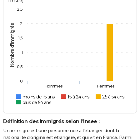
l'Insee)
2,5
2
Nombre d'immigrés
1,5
1
0,5
0
Hommes
Femmes
moins de 15 ans
15 à 24 ans
25 à 54 ans
plus de 54 ans
Définition des immigrés selon l'Insee :
Un immigré est une personne née à l'étranger, dont la
nationalité d'origine est étrangère, et qui vit en France. Parmi