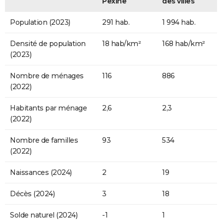
Pexine
des villes
Population (2023)
291 hab.
1 994 hab.
Densité de population
18 hab/km²
168 hab/km²
(2023)
Nombre de ménages
116
886
(2022)
Habitants par ménage
2,6
2,3
(2022)
Nombre de familles
93
534
(2022)
Naissances (2024)
2
19
Décès (2024)
3
18
Solde naturel (2024)
-1
1