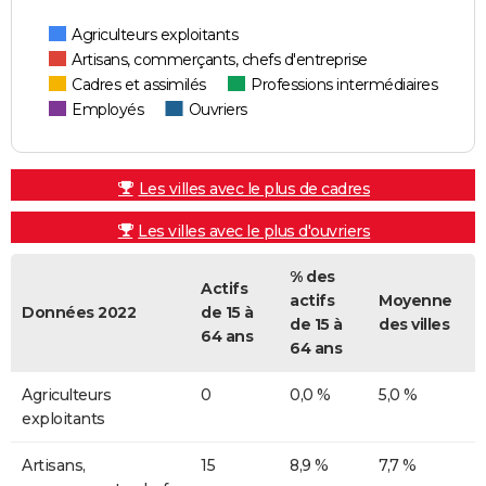
Agriculteurs exploitants
Artisans, commerçants, chefs d'entreprise
Cadres et assimilés
Professions intermédiaires
Employés
Ouvriers
Les villes avec le plus de cadres
Les villes avec le plus d'ouvriers
% des
Actifs
actifs
Moyenne
Données 2022
de 15 à
de 15 à
des villes
64 ans
64 ans
Agriculteurs
0
0,0 %
5,0 %
exploitants
Artisans,
15
8,9 %
7,7 %