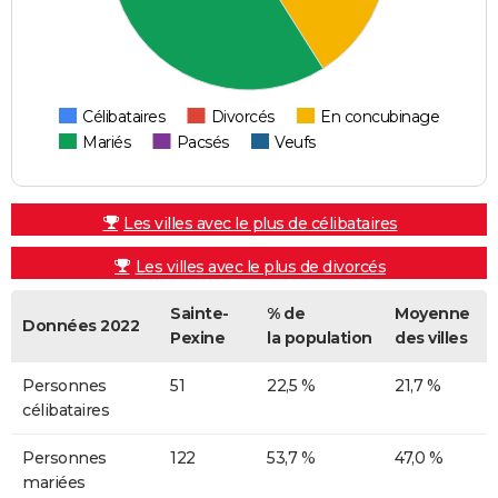
Célibataires
Divorcés
En concubinage
Mariés
Pacsés
Veufs
Les villes avec le plus de célibataires
Les villes avec le plus de divorcés
Sainte-
% de
Moyenne
Données 2022
Pexine
la population
des villes
Personnes
51
22,5 %
21,7 %
célibataires
Personnes
122
53,7 %
47,0 %
mariées