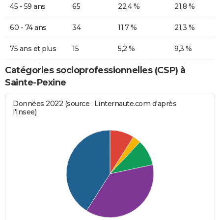
45 - 59 ans
65
22,4 %
21,8 %
60 - 74 ans
34
11,7 %
21,3 %
75 ans et plus
15
5,2 %
9,3 %
Catégories socioprofessionnelles (CSP) à
Sainte-Pexine
Données 2022 (source : Linternaute.com d'après
l'Insee)