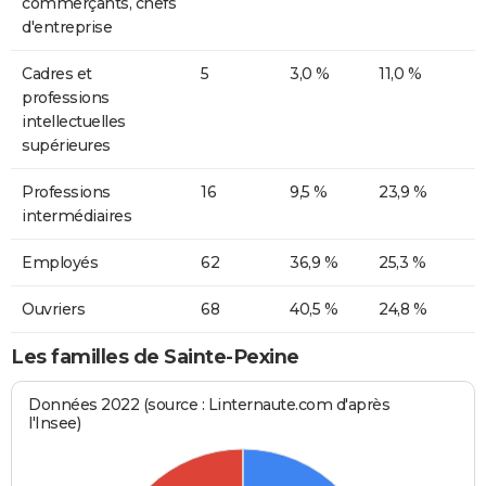
commerçants, chefs
d'entreprise
Cadres et
5
3,0 %
11,0 %
professions
intellectuelles
supérieures
Professions
16
9,5 %
23,9 %
intermédiaires
Employés
62
36,9 %
25,3 %
Ouvriers
68
40,5 %
24,8 %
Les familles de Sainte-Pexine
Données 2022 (source : Linternaute.com d'après
l'Insee)