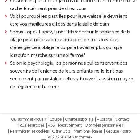
Ce sont les plus beaux jardins de France : l'un d'entre eux se
cache forcément près de chez vous
Voici pourquoi les pastilles pour lave-vaisselle devraient
être vos meilleures alliées dans la salle de bain
Sergio Lopez Lopez, kiné : "Marcher sur le sable sec de la
plage peut nécessiter jusqu'à près de trois fois plus
d'énergie, cela oblige le corps à travailler plus dur que
lorsqu'on marche sur un sol ferme"
Selon la psychologie, les personnes qui conservent des
souvenirs de l'enfance de leurs enfants ne le font pas
seulement par nostalgie : elles y trouvent aussi un moyen
de réguler leur humeur
Qui sommes-nous ?
Equipe
Charte éditoriale
Publicité
Contact
Tous les articles
RSS
Recrutement
Données personnelles
Paramétrer les cookies
Gérer Utiq
Mentions légales
Groupe Figaro
© 2026 CCM Benchmark