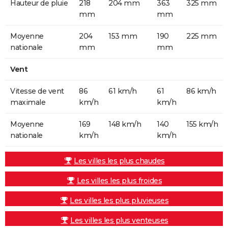
Hauteur de pluie
218
204 mm
363
325 mm
mm
mm
Moyenne
204
153 mm
190
225 mm
nationale
mm
mm
Vent
Vitesse de vent
86
61 km/h
61
86 km/h
maximale
km/h
km/h
Moyenne
169
148 km/h
140
155 km/h
nationale
km/h
km/h
Les villes les plus chaudes
Les villes les plus froides
Les villes les plus pluvieuses
Les villes les plus venteuses