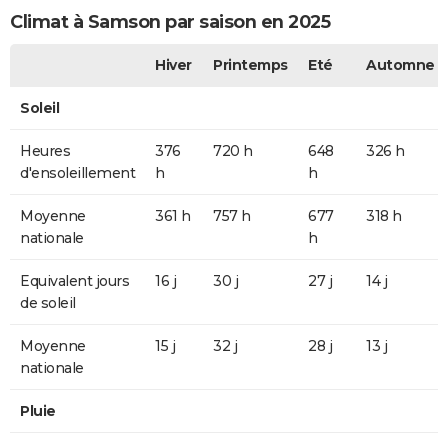
Climat à Samson par saison en 2025
Hiver
Printemps
Eté
Automne
Soleil
Heures
376
720 h
648
326 h
d'ensoleillement
h
h
Moyenne
361 h
757 h
677
318 h
nationale
h
Equivalent jours
16 j
30 j
27 j
14 j
de soleil
Moyenne
15 j
32 j
28 j
13 j
nationale
Pluie