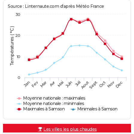
Source : Linternaute.com d'après Météo France
30
Températures ( °C )
20
10
0
Fev
Nov
Jan
Mar
Avr
Mai
Juin
Juil
Aout
Sept
Oct
Dec
Moyenne nationale : maximales
Moyenne nationale : minimales
Maximales à Samson
Minimales à Samson
Les villes les plus chaudes