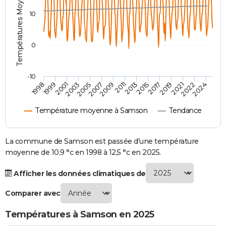
Températures Moyennes ( °C )
City break
Voyage de noces
Climat
Destinations
Voyage nature
Forum
+
PHOTO
10
GUIDES D'ACHAT
0
BONS PLANS
CARTE DE VOEUX
-10
1998
1999
2001
2003
2005
2007
2009
2011
2013
2015
2017
2019
2021
2022
2024
Carte Bonne année
Carte Pâques
Carte de Noël
Carte Saint-Valentin
Carte d'anniversaire
DICTIONNAIRE
Température moyenne à Samson
Tendance
Biographies
Expressions
Dictionnaire
Citations
Proverbes
PROGRAMME TV
COPAINS D'AVANT
La commune de Samson est passée d'une température
moyenne de 10,9 °c en 1998 à 12,5 °c en 2025.
Se connecter
Collèges
Universités
Service militaire
S'inscrire
Lycées
Primaires
Entreprises
Avis de recherche
AVIS DE DÉCÈS
Afficher les données climatiques de
FORUM
Comparer avec
Lifestyle
Sport
Television
Cinema
Bricolage
Culture
Auto
Voyage
Températures à Samson en 2025