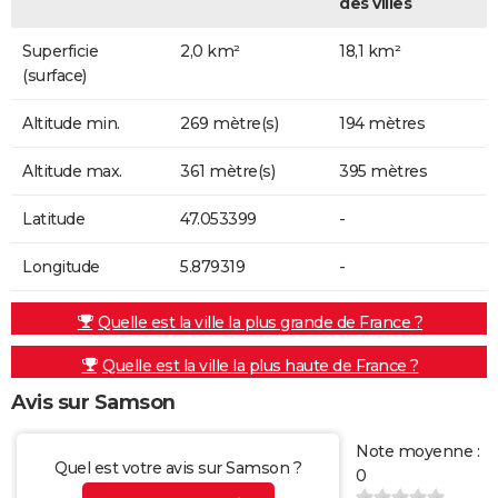
des villes
Superficie
2,0 km²
18,1 km²
(surface)
Altitude min.
269 mètre(s)
194 mètres
Altitude max.
361 mètre(s)
395 mètres
Latitude
47.053399
-
Longitude
5.879319
-
Quelle est la ville la plus grande de France ?
Quelle est la ville la plus haute de France ?
Avis sur Samson
Note moyenne :
Quel est votre avis sur Samson ?
0