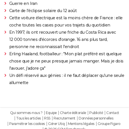
Guerre en Iran
Carte de l'éclipse solaire du 12 août
Cette voiture électrique est la moins chère de France : elle
coche toutes les cases pour vos trajets du quotidien
En 1997, ils ont recouvert une friche du Costa Rica avec
12 000 tonnes d'écorces d'orange. 16 ans plus tard,
personne ne reconnaissait l'endroit
Erling Haaland, footballeur : "Mon plat préféré est quelque
chose que je ne peux presque jamais manger. Mais je dois
l'avouer, j'adore ça"
Un défi réservé aux génies : il ne faut déplacer qu'une seule
allumette
Qui sommes-nous ?
Equipe
Charte éditoriale
Publicité
Contact
Tous les articles
RSS
Recrutement
Données personnelles
Paramétrer les cookies
Gérer Utiq
Mentions légales
Groupe Figaro