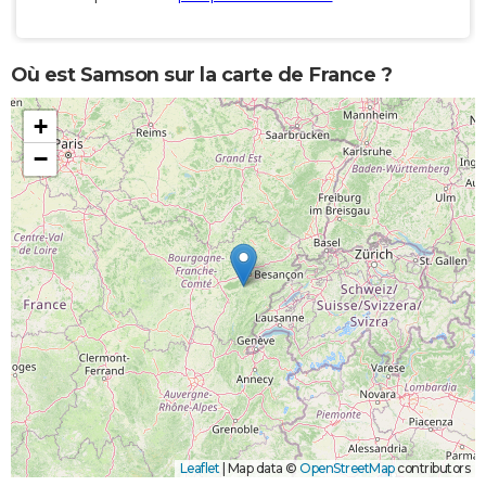
Où est Samson sur la carte de France ?
+
−
Leaflet
|
Map data ©
OpenStreetMap
contributors