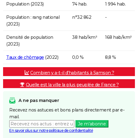
Population (2023)
74 hab.
1 994 hab.
Population : rang national
n°32 862
-
(2023)
Densité de population
38 hab/km²
168 hab/km²
(2023)
Taux de chômage
(2022)
0,0 %
8,8 %
Combien y a-t-il d'habitants à Samson ?
Quelle est la ville la plus peuplée de France ?
A ne pas manquer
Recevez nos astuces et bons plans directement par e-
mail.
Je m'abonne
En savoir plus sur notre politique de confidentialité