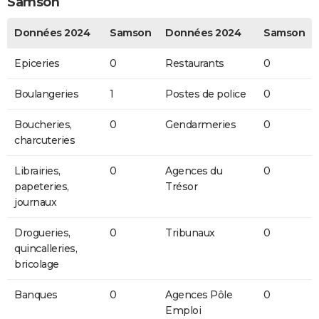
Samson
Données 2024
Samson
Données 2024
Samson
Epiceries
0
Restaurants
0
Boulangeries
1
Postes de police
0
Boucheries,
0
Gendarmeries
0
charcuteries
Librairies,
0
Agences du
0
papeteries,
Trésor
journaux
Drogueries,
0
Tribunaux
0
quincalleries,
bricolage
Banques
0
Agences Pôle
0
Emploi