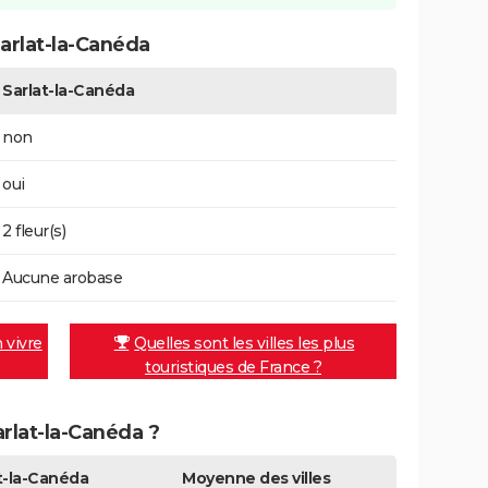
arlat-la-Canéda
Sarlat-la-Canéda
non
oui
2 fleur(s)
Aucune arobase
n vivre
Quelles sont les villes les plus
touristiques de France ?
arlat-la-Canéda ?
t-la-Canéda
Moyenne des villes