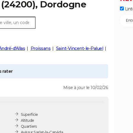
(24200), Dordogne
Lint
André-d'Allas
Proissans
Saint-Vincent-le-Paluel
 rater
Mise à jour le 10/02/26
Superficie
Altitude
Quartiers
Avis sur Sarlat-la-Canéda