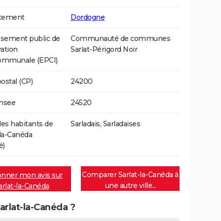
tement
Dordogne
ssement public de
Communauté de communes
ation
Sarlat-Périgord Noir
communale (EPCI)
ostal (CP)
24200
Insee
24520
s habitants de
Sarladais, Sarladaises
-la-Canéda
é)
Comparer Sarlat-la-Canéda à
nner mon avis sur
une autre ville...
arlat-la-Canéda
Sarlat-la-Canéda ?