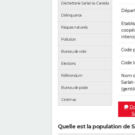
Déchetterie Sarlat-la-Canéda
Dépar
Délinquance
Etabli
Risques naturels
coopér
inter
Pollution
Code p
Bureau de vote
Code 
Elections
Nom de
Référendum
Sarlat
Bureau de poste
(gentil
Cinémas
Do
S
Quelle est la population de 