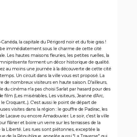
a-Canéda, la capitale du Périgord noir et du foie gras !
e immédiatement sous le charme de cette cité
e. Les hautes maisons fleuries, les petites ruelles, la
omniprésente forment un décor historique de qualité.
z au moins une journée à la découverte de cette cité
temps. Un circuit dans la ville vous est proposé. La
tire de nombreux visiteurs en haute saison. D'ailleurs,
 du cinéma n'a pas choisi Sarlat par hasard pour des
e film (Les misérables, Les visiteurs, Jeanne d'Arc,
le Croquant...). C'est aussi le point de départ de
es visites dans la région : le gouffre de Padirac, les
de Lacave ou encore Amadouvier. Le soir, c'est la ville
our flâner et boire un verre sur les terrasses de la
 la Liberté. Les rues sont piétonnes, exceptée la
ue de la République, appelée aussi "La Traverse", qui