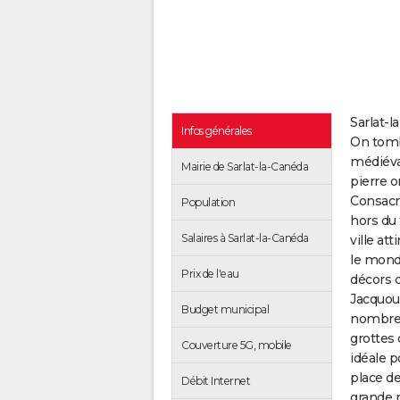
Sarlat-l
Infos générales
On tomb
médiéval
Mairie de Sarlat-la-Canéda
pierre 
Consacre
Population
hors du 
Salaires à Sarlat-la-Canéda
ville at
le monde
Prix de l'eau
décors d
Jacquou 
Budget municipal
nombreus
grottes 
Couverture 5G, mobile
idéale p
place de
Débit Internet
grande r