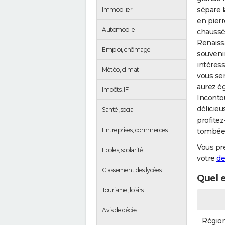
sépare l
Immobilier
en pierr
Automobile
chaussée
Renaiss
Emploi, chômage
souvenir
intéress
Météo, climat
vous se
aurez ég
Impôts, IFI
Incontou
délicie
Santé, social
profitez
Entreprises, commerces
tombée d
Vous pr
Ecoles, scolarité
votre
de
Classement des lycées
Quel e
Tourisme, loisirs
Avis de décès
Régio