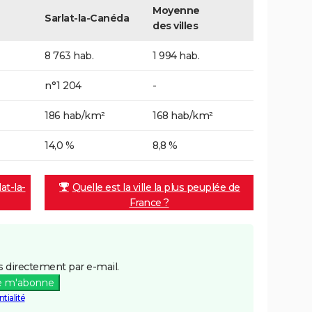
Moyenne
Sarlat-la-Canéda
des villes
8 763 hab.
1 994 hab.
n°1 204
-
186 hab/km²
168 hab/km²
14,0 %
8,8 %
at-la-
Quelle est la ville la plus peuplée de
France ?
 directement par e-mail.
e m'abonne
tialité