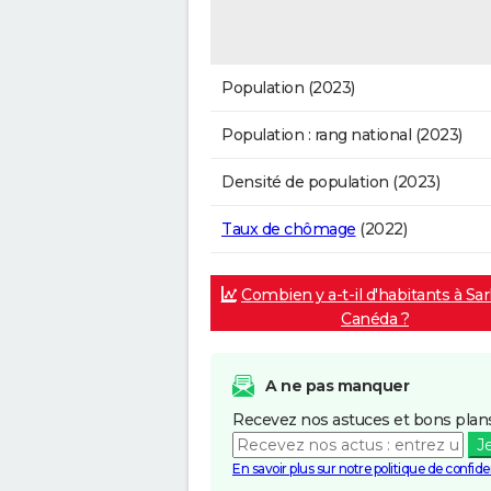
Population (2023)
Population : rang national (2023)
Densité de population (2023)
Taux de chômage
(2022)
Combien y a-t-il d'habitants à Sarl
Canéda ?
A ne pas manquer
Recevez nos astuces et bons plans
J
En savoir plus sur notre politique de confiden