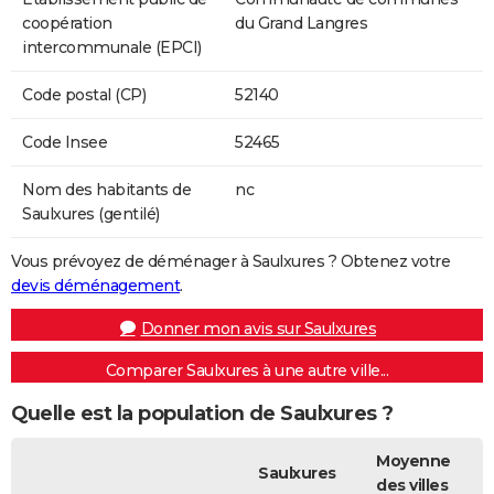
coopération
du Grand Langres
intercommunale (EPCI)
Code postal (CP)
52140
Code Insee
52465
Nom des habitants de
nc
Saulxures (gentilé)
Vous prévoyez de déménager à Saulxures ? Obtenez votre
devis déménagement
.
Donner mon avis sur Saulxures
Comparer Saulxures à une autre ville...
Quelle est la population de Saulxures ?
Moyenne
Saulxures
des villes