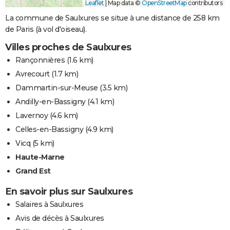
Leaflet
|
Map data ©
OpenStreetMap
contributors
La commune de Saulxures se situe à une distance de 258 km
de Paris (à vol d'oiseau).
Villes proches de Saulxures
Rançonnières
(1.6 km)
Avrecourt
(1.7 km)
Dammartin-sur-Meuse
(3.5 km)
Andilly-en-Bassigny
(4.1 km)
Lavernoy
(4.6 km)
Celles-en-Bassigny
(4.9 km)
Vicq
(5 km)
Haute-Marne
Grand Est
En savoir plus sur Saulxures
Salaires à Saulxures
Avis de décès à Saulxures