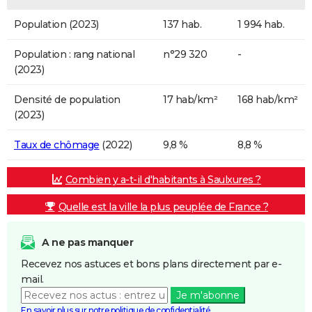
Population (2023)
137 hab.
1 994 hab.
Population : rang national
n°29 320
-
(2023)
Densité de population
17 hab/km²
168 hab/km²
(2023)
Taux de chômage
(2022)
9,8 %
8,8 %
Combien y a-t-il d'habitants à Saulxures ?
Quelle est la ville la plus peuplée de France ?
A ne pas manquer
Recevez nos astuces et bons plans directement par e-
mail.
Je m'abonne
En savoir plus sur notre politique de confidentialité