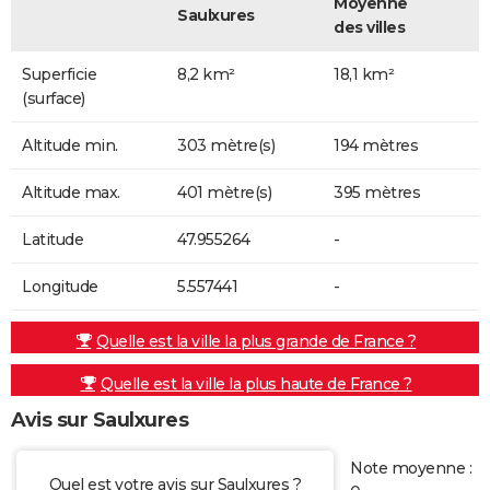
Moyenne
Saulxures
des villes
Superficie
8,2 km²
18,1 km²
(surface)
Altitude min.
303 mètre(s)
194 mètres
Altitude max.
401 mètre(s)
395 mètres
Latitude
47.955264
-
Longitude
5.557441
-
Quelle est la ville la plus grande de France ?
Quelle est la ville la plus haute de France ?
Avis sur Saulxures
Note moyenne :
Quel est votre avis sur Saulxures ?