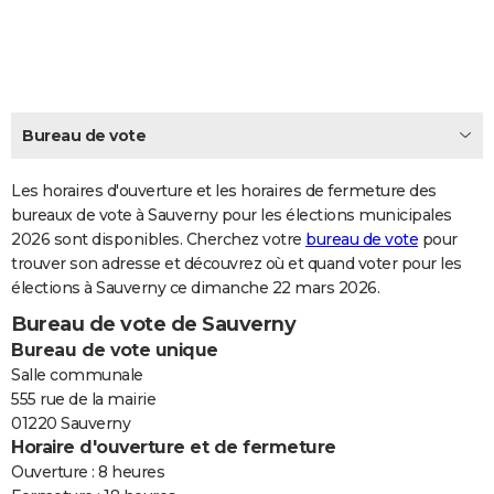
City break
Voyage de noces
Climat
Destinations
Voyage nature
Forum
+
PHOTO
GUIDES D'ACHAT
BONS PLANS
Bureau de vote
CARTE DE VOEUX
Les horaires d'ouverture et les horaires de fermeture des
Carte Bonne année
Carte Pâques
Carte de Noël
Carte Saint-Valentin
Carte d'anniversaire
DICTIONNAIRE
bureaux de vote à Sauverny pour les élections municipales
2026 sont disponibles. Cherchez votre
bureau de vote
pour
Biographies
Expressions
Dictionnaire
Citations
Proverbes
PROGRAMME TV
trouver son adresse et découvrez où et quand voter pour les
élections à Sauverny ce dimanche 22 mars 2026.
COPAINS D'AVANT
Bureau de vote de Sauverny
Se connecter
Collèges
Universités
Service militaire
S'inscrire
Lycées
Primaires
Entreprises
Avis de recherche
AVIS DE DÉCÈS
Bureau de vote unique
Salle communale
FORUM
555 rue de la mairie
01220 Sauverny
Lifestyle
Sport
Television
Cinema
Bricolage
Culture
Auto
Voyage
Horaire d'ouverture et de fermeture
Ouverture : 8 heures