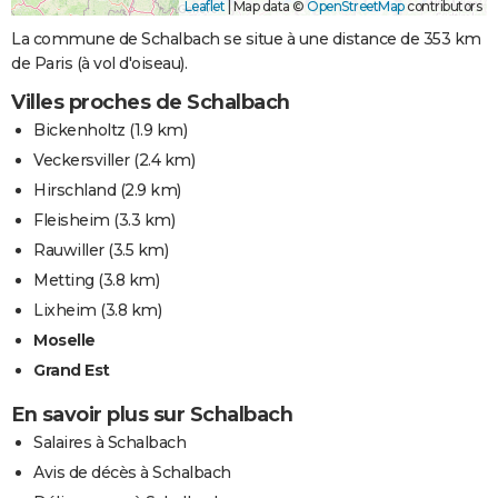
Leaflet
|
Map data ©
OpenStreetMap
contributors
La commune de Schalbach se situe à une distance de 353 km
de Paris (à vol d'oiseau).
Villes proches de Schalbach
Bickenholtz
(1.9 km)
Veckersviller
(2.4 km)
Hirschland
(2.9 km)
Fleisheim
(3.3 km)
Rauwiller
(3.5 km)
Metting
(3.8 km)
Lixheim
(3.8 km)
Moselle
Grand Est
En savoir plus sur Schalbach
Salaires à Schalbach
Avis de décès à Schalbach