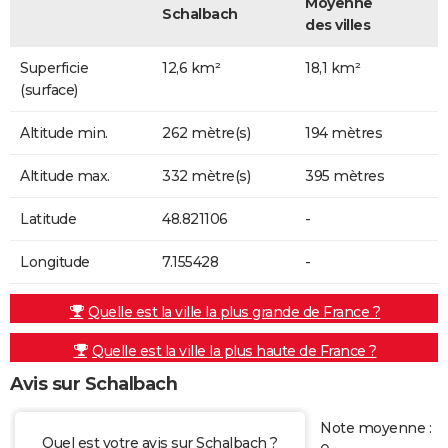
Moyenne
Schalbach
des villes
Superficie
12,6 km²
18,1 km²
(surface)
Altitude min.
262 mètre(s)
194 mètres
Altitude max.
332 mètre(s)
395 mètres
Latitude
48.821106
-
Longitude
7.155428
-
Quelle est la ville la plus grande de France ?
Quelle est la ville la plus haute de France ?
Avis sur Schalbach
Note moyenne :
Quel est votre avis sur Schalbach ?