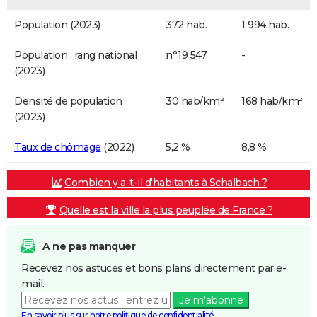
Population (2023)
372 hab.
1 994 hab.
Population : rang national
n°19 547
-
(2023)
Densité de population
30 hab/km²
168 hab/km²
(2023)
Taux de chômage
(2022)
5,2 %
8,8 %
Combien y a-t-il d'habitants à Schalbach ?
Quelle est la ville la plus peuplée de France ?
A ne pas manquer
Recevez nos astuces et bons plans directement par e-
mail.
Je m'abonne
En savoir plus sur notre politique de confidentialité