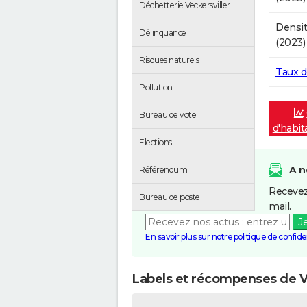
Déchetterie Veckersviller
Densit
Délinquance
(2023)
Risques naturels
Taux 
Pollution
Bureau de vote
d'habit
Elections
A n
Référendum
Recevez
Bureau de poste
mail.
J
En savoir plus sur notre politique de confiden
Labels et récompenses de Ve