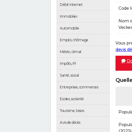
Débit Internet
Code 
Immobilier
Nom de
Veckers
Automobile
Emploi, chômage
Vous pr
devis 
Météo, climat
Do
Impôts, IFI
Santé, social
Quelle
Entreprises, commerces
Ecoles, scolarité
Tourisme, loisirs
Popula
Avis de décès
Popula
(2023)