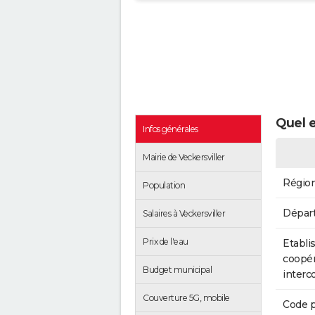
Quel e
Infos générales
Mairie de Veckersviller
Régio
Population
Dépar
Salaires à Veckersviller
Prix de l'eau
Etabli
coopér
Budget municipal
inter
Couverture 5G, mobile
Code p