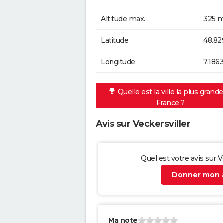
Altitude max.
325 m
Latitude
48.82
Longitude
7.186
Quelle est la ville la plus grand
France ?
Avis sur Veckersviller
Quel est votre avis sur V
Donner mon a
Ma note