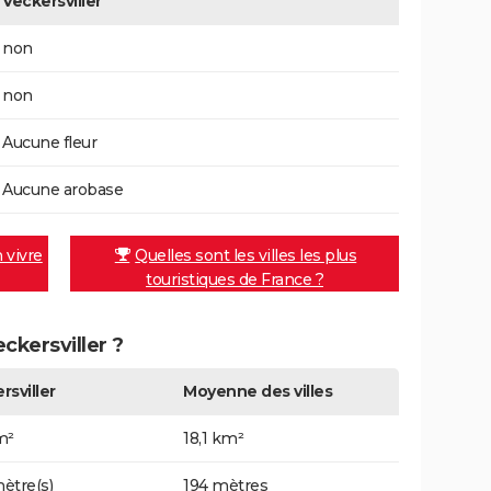
Veckersviller
non
non
Aucune fleur
Aucune arobase
n vivre
Quelles sont les villes les plus
touristiques de France ?
eckersviller ?
rsviller
Moyenne des villes
m²
18,1 km²
ètre(s)
194 mètres