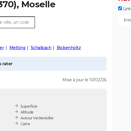
370), Moselle
Lint
ler
Metting
Schalbach
Bickenholtz
 rater
Mise à jour le 10/02/26
Superficie
Altitude
Avis sur Veckersviller
Carte