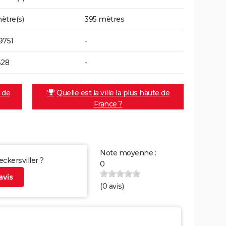
ètre(s)
395 mètres
9751
-
328
-
e de
Quelle est la ville la plus haute de
France ?
Note moyenne :
eckersviller ?
0
vis
(
0
avis)