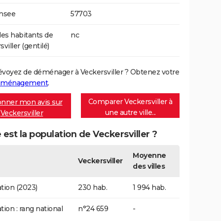
Insee
57703
s habitants de
nc
viller (gentilé)
évoyez de déménager à Veckersviller ? Obtenez votre
déménagement
.
Comparer Veckersviller à
nner mon avis sur
une autre ville...
Veckersviller
 est la population de Veckersviller ?
Moyenne
Veckersviller
des villes
tion (2023)
230 hab.
1 994 hab.
tion : rang national
n°24 659
-