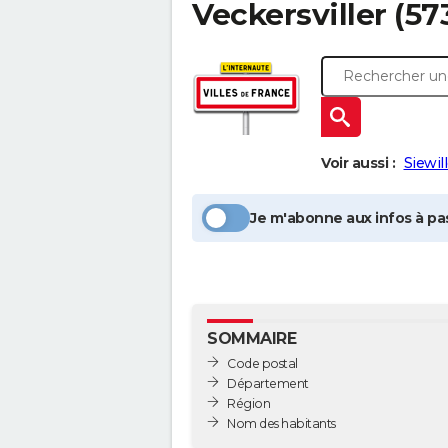
Veckersviller
(57
Voir aussi :
Siewil
Je m'abonne aux infos à pas
SOMMAIRE
Code postal
Département
Région
Nom des habitants