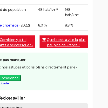
é de population
48 hab/km²
168
hab/km²
de chômage
(2022)
8,0 %
8,8 %
Combien y a-t-il
Quelle est la ville la plus
ants à Veckersviller ?
peuplée de France ?
e pas manquer
 nos astuces et bons plans directement par e-
e m'abonne
tialité
ckersviller