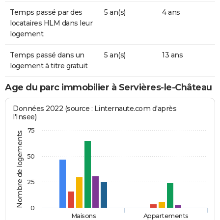
Temps passé par des
5 an(s)
4 ans
locataires HLM dans leur
logement
Temps passé dans un
5 an(s)
13 ans
logement à titre gratuit
Age du parc immobilier à Servières-le-Château
Données 2022 (source : Linternaute.com d'après
l'Insee)
75
Nombre de logements
50
25
0
Maisons
Appartements