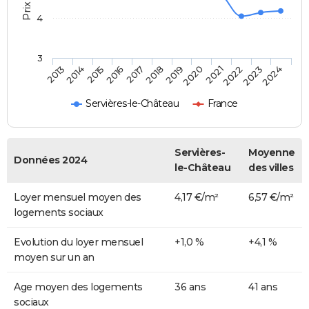
4
3
2013
2014
2015
2016
2017
2018
2019
2020
2021
2022
2023
2024
Servières-le-Château
France
Servières-
Moyenne
Données 2024
le-Château
des villes
Loyer mensuel moyen des
4,17 €/m²
6,57 €/m²
logements sociaux
Evolution du loyer mensuel
+1,0 %
+4,1 %
moyen sur un an
Age moyen des logements
36 ans
41 ans
sociaux