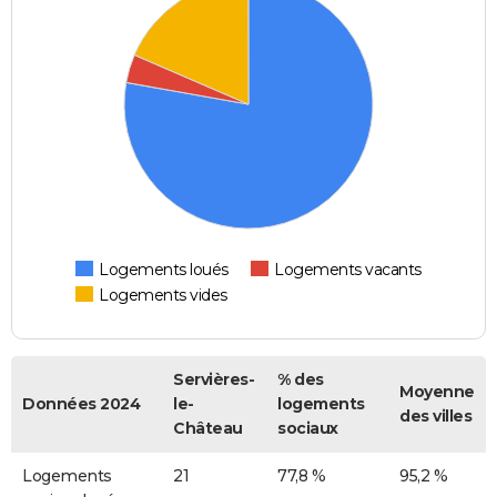
Logements loués
Logements vacants
Logements vides
Servières-
% des
Moyenne
Données 2024
le-
logements
des villes
Château
sociaux
Logements
21
77,8 %
95,2 %