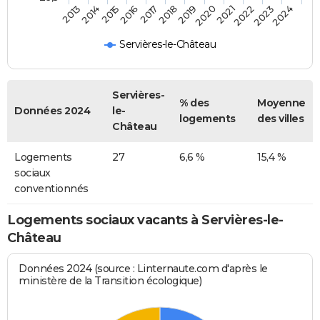
2014
2017
2020
2023
2015
2018
2021
2024
2013
2016
2019
2022
Servières-le-Château
Servières-
% des
Moyenne
Données 2024
le-
logements
des villes
Château
Logements
27
6,6 %
15,4 %
sociaux
conventionnés
Logements sociaux vacants à Servières-le-
Château
Données 2024 (source : Linternaute.com d'après le
ministère de la Transition écologique)