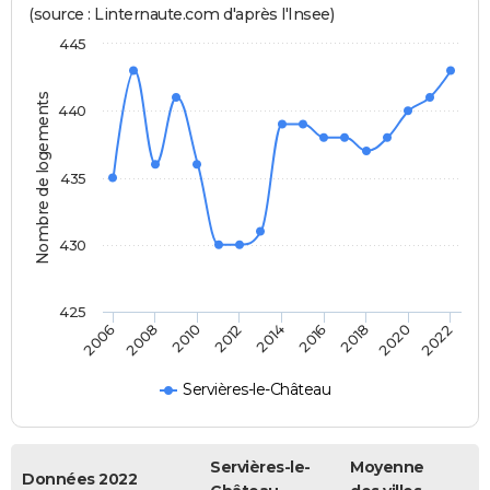
(source : Linternaute.com d'après l'Insee)
445
Nombre de logements
440
435
430
425
2020
2014
2008
2018
2012
2006
2022
2016
2010
Servières-le-Château
Servières-le-
Moyenne
Données 2022