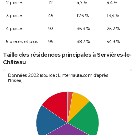
2 pièces
12
4,7 %
4,4 %
3 pièces
45
17,6 %
13,4 %
4 pièces
93
36,3 %
25,2 %
5 pièces et plus
99
38,7 %
54,9 %
Taille des résidences principales à Servières-le-
Château
Données 2022 (source : Linternaute.com d'après
l'Insee)