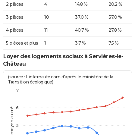
2 pièces
4
14,8 %
20,2 %
3 pièces
10
37,0 %
37,0 %
4 pièces
11
40,7 %
27,8 %
5 pièces et plus
1
3,7 %
7,5 %
Loyer des logements sociaux à Servières-le-
Château
(source : Linternaute.com d'après le ministère de la
Transition écologique)
7
6
Prix moyen au m²
5