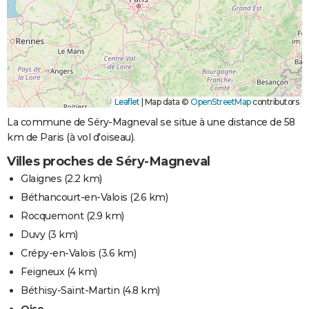
Leaflet
|
Map data ©
OpenStreetMap
contributors
La commune de Séry-Magneval se situe à une distance de 58
km de Paris (à vol d'oiseau).
Villes proches de Séry-Magneval
Glaignes
(2.2 km)
Béthancourt-en-Valois
(2.6 km)
Rocquemont
(2.9 km)
Duvy
(3 km)
Crépy-en-Valois
(3.6 km)
Feigneux
(4 km)
Béthisy-Saint-Martin
(4.8 km)