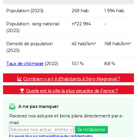
Population (2023)
269 hab.
1 994 hab.
Population : rang national
n°22 994
-
(2023)
Densité de population
45 hab/km²
168 hab/km²
(2023)
Taux de chômage
(2022)
10,1 %
8,8 %
Combien y a-t-il d'habitants à Séry-Magneval ?
Quelle est la ville la plus peuplée de France ?
A ne pas manquer
Recevez nos astuces et bons plans directement par e-
mail.
Je m'abonne
En savoir plus sur notre politique de confidentialité