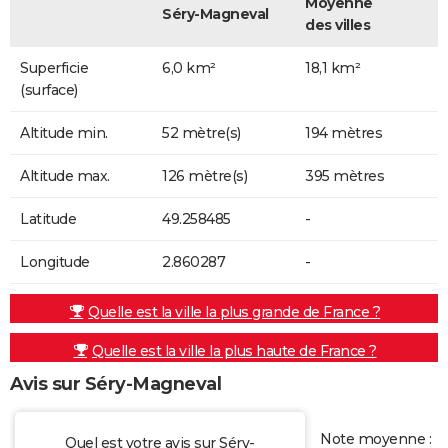
Moyenne
Séry-Magneval
des villes
Superficie
6,0 km²
18,1 km²
(surface)
Altitude min.
52 mètre(s)
194 mètres
Altitude max.
126 mètre(s)
395 mètres
Latitude
49.258485
-
Longitude
2.860287
-
Quelle est la ville la plus grande de France ?
Quelle est la ville la plus haute de France ?
Avis sur Séry-Magneval
Note moyenne :
Quel est votre avis sur Séry-