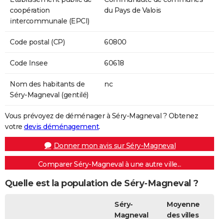
coopération
du Pays de Valois
intercommunale (EPCI)
Code postal (CP)
60800
Code Insee
60618
Nom des habitants de
nc
Séry-Magneval (gentilé)
Vous prévoyez de déménager à Séry-Magneval ? Obtenez
votre
devis déménagement
.
Donner mon avis sur Séry-Magneval
Comparer Séry-Magneval à une autre ville...
Quelle est la population de Séry-Magneval ?
Séry-
Moyenne
Magneval
des villes