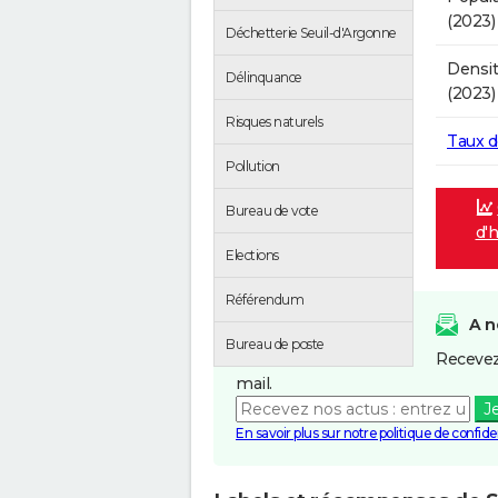
(2023)
Déchetterie Seuil-d'Argonne
Densit
Délinquance
(2023)
Risques naturels
Taux 
Pollution
Bureau de vote
d'h
Elections
Référendum
A n
Bureau de poste
Recevez
mail.
J
En savoir plus sur notre politique de confiden