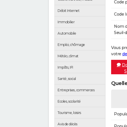
Code p
Débit Internet
Code 
Immobilier
Nom de
Seuil-
Automobile
Emploi, chômage
Vous pr
votre
de
Météo, climat
Do
Impôts, IFI
S
Santé, social
Quelle
Entreprises, commerces
Ecoles, scolarité
Tourisme, loisirs
Popula
Avis de décès
Popula