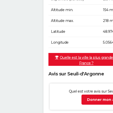
Altitude min.
154 m
Altitude max.
218 m
Latitude
48.97
Longitude
5.056
Quelle est la ville la plus grand
France ?
Avis sur Seuil-d'Argonne
Quel est votre avis sur Se
Donner mon a