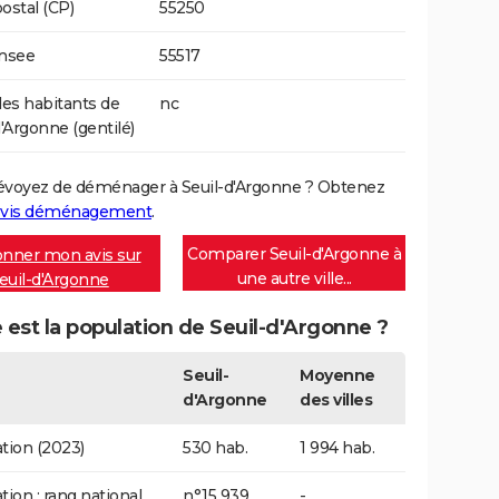
ostal (CP)
55250
Insee
55517
s habitants de
nc
d'Argonne (gentilé)
évoyez de déménager à Seuil-d'Argonne ? Obtenez
vis déménagement
.
Comparer Seuil-d'Argonne à
nner mon avis sur
une autre ville...
euil-d'Argonne
 est la population de Seuil-d'Argonne ?
Seuil-
Moyenne
d'Argonne
des villes
tion (2023)
530 hab.
1 994 hab.
tion : rang national
n°15 939
-