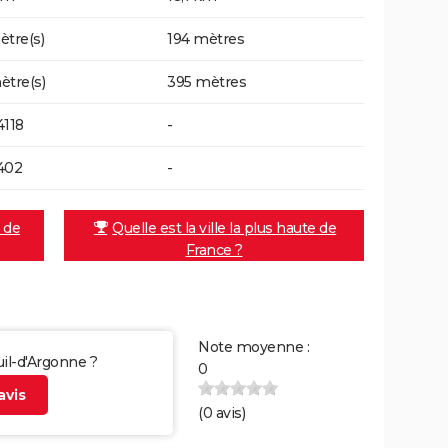
ètre(s)
194 mètres
ètre(s)
395 mètres
4118
-
402
-
e de
Quelle est la ville la plus haute de
France ?
Note moyenne :
uil-d'Argonne ?
0
vis
(
0
avis)