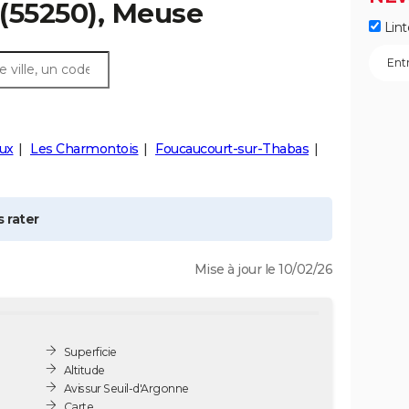
(55250), Meuse
Lint
ux
Les Charmontois
Foucaucourt-sur-Thabas
 rater
Mise à jour le 10/02/26
Superficie
Altitude
Avis sur Seuil-d'Argonne
Carte