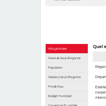
Quel e
Infos générales
Mairie de Seuil-d'Argonne
Régio
Population
Dépar
Salaires à Seuil-d'Argonne
Prix de l'eau
Etabli
coopér
Budget municipal
inter
Couverture 5G, mobile