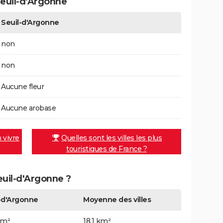
euil-d'Argonne
Seuil-d'Argonne
non
non
Aucune fleur
Aucune arobase
n vivre
Quelles sont les villes les plus
touristiques de France ?
Seuil-d'Argonne ?
-d'Argonne
Moyenne des villes
km²
18,1 km²