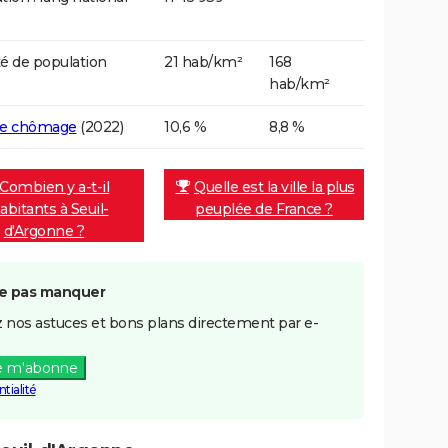
é de population
21 hab/km²
168
hab/km²
de chômage
(2022)
10,6 %
8,8 %
Combien y a-t-il
Quelle est la ville la plus
abitants à Seuil-
peuplée de France ?
d'Argonne ?
e pas manquer
 nos astuces et bons plans directement par e-
e m'abonne
tialité