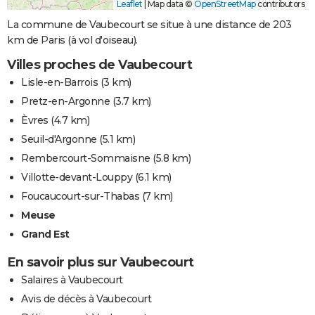
Leaflet
|
Map data ©
OpenStreetMap
contributors
La commune de Vaubecourt se situe à une distance de 203
km de Paris (à vol d'oiseau).
Villes proches de Vaubecourt
Lisle-en-Barrois
(3 km)
Pretz-en-Argonne
(3.7 km)
Èvres
(4.7 km)
Seuil-d'Argonne
(5.1 km)
Rembercourt-Sommaisne
(5.8 km)
Villotte-devant-Louppy
(6.1 km)
Foucaucourt-sur-Thabas
(7 km)
Meuse
Grand Est
En savoir plus sur Vaubecourt
Salaires à Vaubecourt
Avis de décès à Vaubecourt