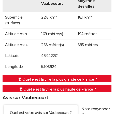
Moyenne
Vaubecourt
des villes
Superficie
22,6 km²
18,1 km²
(surface)
Altitude min.
169 mètre(s)
194 mètres
Altitude max.
263 mètre(s)
395 mètres
Latitude
48.942201
-
Longitude
5.106924
-
Quelle est la ville la plus grande de France ?
Quelle est la ville la plus haute de France ?
Avis sur Vaubecourt
Note moyenne :
Quel est votre avis sur Vaubecourt ?