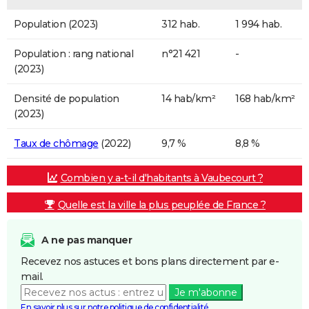
Population (2023)
312 hab.
1 994 hab.
Population : rang national
n°21 421
-
(2023)
Densité de population
14 hab/km²
168 hab/km²
(2023)
Taux de chômage
(2022)
9,7 %
8,8 %
Combien y a-t-il d'habitants à Vaubecourt ?
Quelle est la ville la plus peuplée de France ?
A ne pas manquer
Recevez nos astuces et bons plans directement par e-
mail.
Je m'abonne
En savoir plus sur notre politique de confidentialité