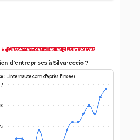
Classement des villes les plus attractives
n d'entreprises à Silvareccio ?
e : Linternaute.com d'après l'Insee)
2,5
10
7,5