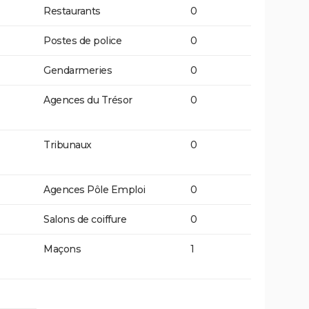
Restaurants
0
Postes de police
0
Gendarmeries
0
Agences du Trésor
0
Tribunaux
0
Agences Pôle Emploi
0
Salons de coiffure
0
Maçons
1