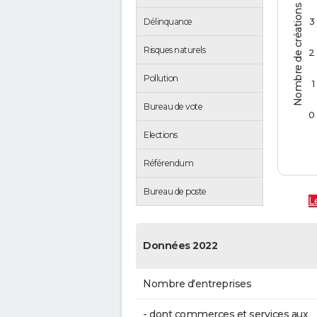
Nombre de créations d'entreprises
3
Délinquance
Risques naturels
2
Pollution
1
Bureau de vote
0
Elections
Référendum
Bureau de poste
L
Données 2022
Nombre d'entreprises
- dont commerces et services aux