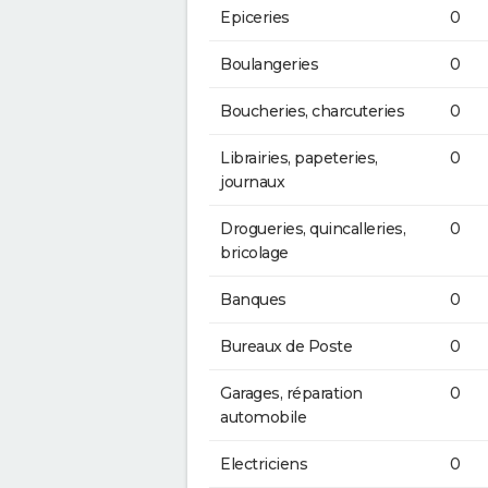
Epiceries
0
Boulangeries
0
Boucheries, charcuteries
0
Librairies, papeteries,
0
journaux
Drogueries, quincalleries,
0
bricolage
Banques
0
Bureaux de Poste
0
Garages, réparation
0
automobile
Electriciens
0