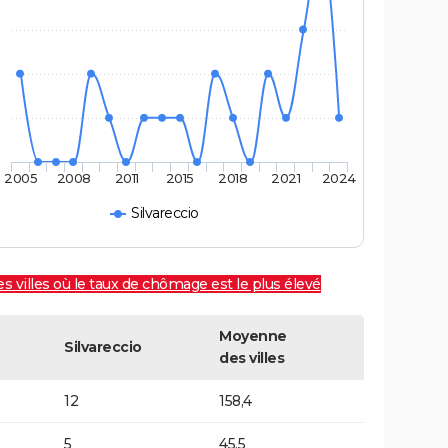
2005
2008
2011
2015
2018
2021
2024
Silvareccio
es villes où le taux de chômage est le plus élevé
Moyenne
Silvareccio
des villes
12
158,4
5
45,5