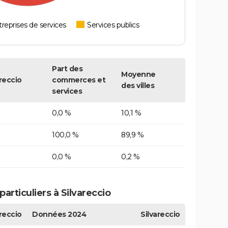
reprises de services
Services publics
Part des
Moyenne
areccio
commerces et
des villes
services
0,0 %
10,1 %
100,0 %
89,9 %
0,0 %
0,2 %
rticuliers à Silvareccio
areccio
Données 2024
Silvareccio