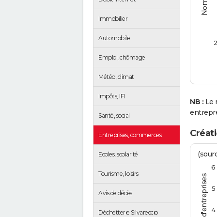
Immobilier
Automobile
2
Emploi, chômage
Météo, climat
Impôts, IFI
NB :
Le 
entrepr
Santé, social
Créati
Entreprises, commerces
(sourc
Ecoles, scolarité
6
Tourisme, loisirs
5
Avis de décès
4
Déchetterie Silvareccio