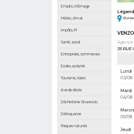
Emploi, chômage
Légen
Bureau
Météo, climat
Impôts, IFI
VENZO
Agence
Santé, social
35 RUE 
Entreprises, commerces
Ecoles, scolarité
Lundi
03/08
Tourisme, loisirs
Avis de décès
Mardi
04/08
Déchetterie Silvareccio
Mercre
Délinquance
05/08
Risques naturels
Jeudi