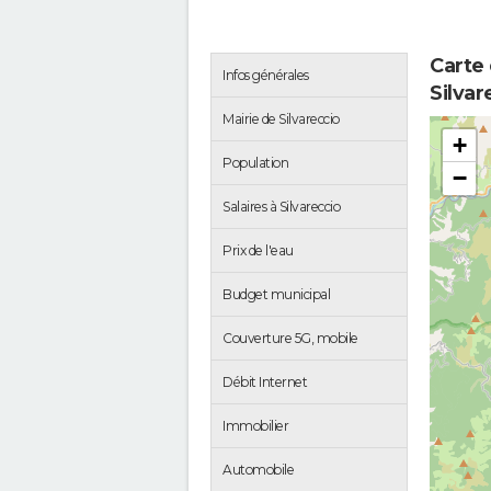
Carte
Infos générales
Silvar
Mairie de Silvareccio
+
Population
−
Salaires à Silvareccio
Prix de l'eau
Budget municipal
Couverture 5G, mobile
Débit Internet
Immobilier
Automobile