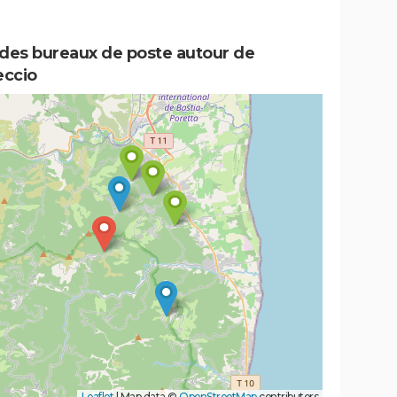
 des bureaux de poste autour de
eccio
Leaflet
|
Map data ©
OpenStreetMap
contributors