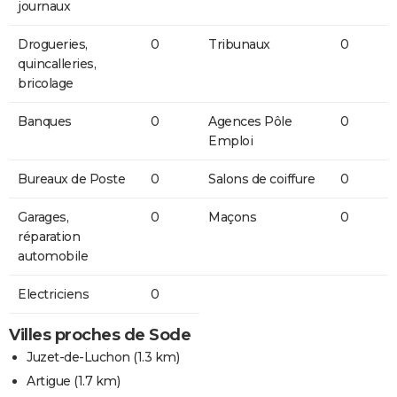
journaux
Drogueries,
0
Tribunaux
0
quincalleries,
bricolage
Banques
0
Agences Pôle
0
Emploi
Bureaux de Poste
0
Salons de coiffure
0
Garages,
0
Maçons
0
réparation
automobile
Electriciens
0
Villes proches de Sode
Juzet-de-Luchon
(1.3 km)
Artigue
(1.7 km)