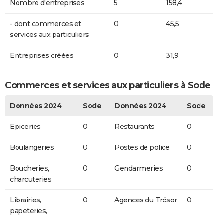
Nombre d'entreprises
5
158,4
- dont commerces et
0
45,5
services aux particuliers
Entreprises créées
0
31,9
Commerces et services aux particuliers à Sode
Données 2024
Sode
Données 2024
Sode
Epiceries
0
Restaurants
0
Boulangeries
0
Postes de police
0
Boucheries,
0
Gendarmeries
0
charcuteries
Librairies,
0
Agences du Trésor
0
papeteries,