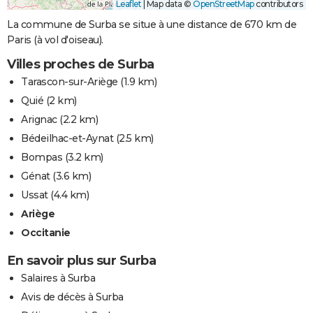
Leaflet
|
Map data ©
OpenStreetMap
contributors
La commune de Surba se situe à une distance de 670 km de
Paris (à vol d'oiseau).
Villes proches de Surba
Tarascon-sur-Ariège
(1.9 km)
Quié
(2 km)
Arignac
(2.2 km)
Bédeilhac-et-Aynat
(2.5 km)
Bompas
(3.2 km)
Génat
(3.6 km)
Ussat
(4.4 km)
Ariège
Occitanie
En savoir plus sur Surba
Salaires à Surba
Avis de décès à Surba