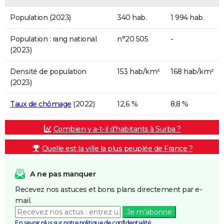
Population (2023)
340 hab.
1 994 hab.
Population : rang national
n°20 505
-
(2023)
Densité de population
153 hab/km²
168 hab/km²
(2023)
Taux de chômage
(2022)
12,6 %
8,8 %
Combien y a-t-il d'habitants à Surba ?
Quelle est la ville la plus peuplée de France ?
A ne pas manquer
Recevez nos astuces et bons plans directement par e-
mail.
Je m'abonne
En savoir plus sur notre politique de confidentialité