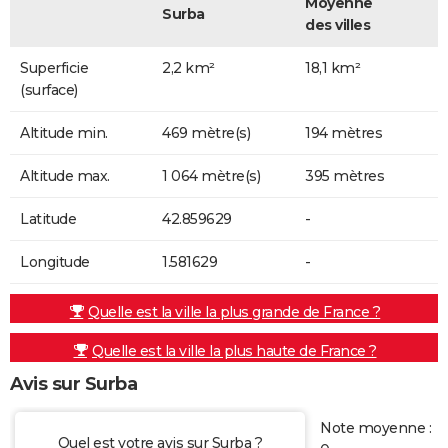
Moyenne
Surba
des villes
Superficie
2,2 km²
18,1 km²
(surface)
Altitude min.
469 mètre(s)
194 mètres
Altitude max.
1 064 mètre(s)
395 mètres
Latitude
42.859629
-
Longitude
1.581629
-
Quelle est la ville la plus grande de France ?
Quelle est la ville la plus haute de France ?
Avis sur Surba
Note moyenne :
Quel est votre avis sur Surba ?