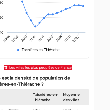
80
60
40
2010
2006
2020
2016
2012
2008
2022
2018
2014
Taisnières-en-Thiérache
Les villes les plus peuplées de France
 est la densité de population de
ières-en-Thiérache ?
Taisnières-en-
Moyenne
Thiérache
des villes