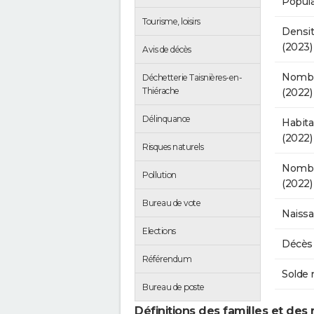
Popula
Tourisme, loisirs
Densit
(2023)
Avis de décès
Nombr
Déchetterie Taisnières-en-
Thiérache
(2022)
Délinquance
Habit
(2022)
Risques naturels
Nombre
Pollution
(2022)
Bureau de vote
Naissa
Elections
Décès 
Référendum
Solde 
Bureau de poste
Définitions des familles et des