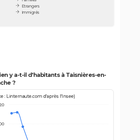
Etrangers
Immigrés
n y a-t-il d'habitants à Taisnières-en-
ache ?
e : Linternaute.com d'après l'Insee)
20
00