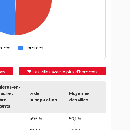
emmes
Hommes
mes
Les villes avec le plus d'hommes
nières-en-
rache :
% de
Moyenne
bre
la population
des villes
tants
49,5 %
50,1 %