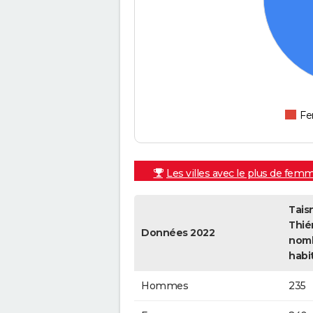
F
Les villes avec le plus de fem
Tais
Thié
Données 2022
nom
habi
Hommes
235