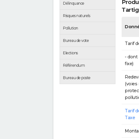
Produc
Délinquance
Tarti
Risques naturels
Donné
Pollution
Bureau de vote
Tarif d
Elections
- dont
fixe)
Référendum
Redeva
Bureau de poste
(voies
protec
polluti
Tarif 
Taxe
Montan