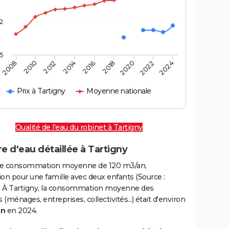
2
,5
2016
2020
2010
2024
2014
2018
2008
2022
2012
Prix à Tartigny
Moyenne nationale
Qualité de l'eau du robinet à Tartigny
e d'eau détaillée à Tartigny
e consommation moyenne de 120 m3/an,
on pour une famille avec deux enfants (Source :
 À Tartigny, la consommation moyenne des
(ménages, entreprises, collectivités...) était d'environ
an
en 2024.