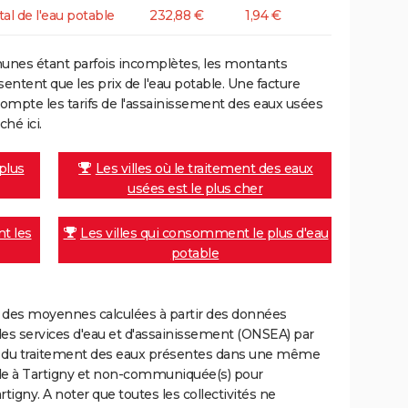
tal de l'eau potable
232,88 €
1,94 €
unes étant parfois incomplètes, les montants
ntent que les prix de l'eau potable. Une facture
mpte les tarifs de l'assainissement des eaux usées
ché ici.
 plus
Les villes où le traitement des eaux
usées est le plus cher
nt les
Les villes qui consomment le plus d'eau
potable
nt des moyennes calculées à partir des données
des services d'eau et d'assainissement (ONSEA) par
rge du traitement des eaux présentes dans une même
le à Tartigny et non-communiquée(s) pour
artigny. A noter que toutes les collectivités ne