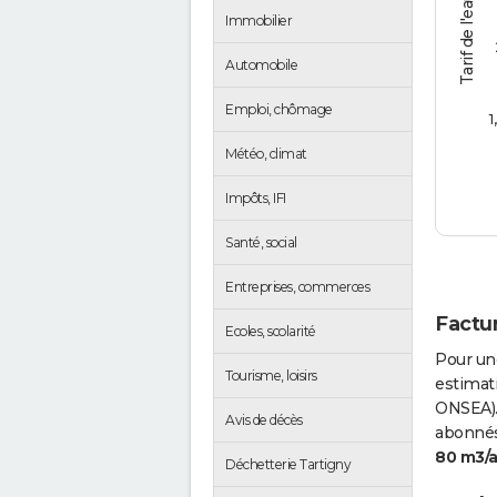
Tarif de l'eau (€/m3)
Immobilier
Automobile
Emploi, chômage
1
Météo, climat
Impôts, IFI
Santé, social
Entreprises, commerces
Factur
Ecoles, scolarité
Pour un
Tourisme, loisirs
estimati
ONSEA).
Avis de décès
abonnés 
80 m3/
Déchetterie Tartigny