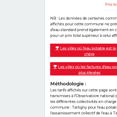
Prix to
NB : Les données de certaines comm
affichés pour cette commune ne prése
d'eau standard prend également en co
pour un prix total supérieur à celui affi
Les villes où l'eau potable est la
chère
Les villes où les factures d'eau so
plus élevées
Méthodologie :
Les tarifs affichés sur cette page so
transmises à l'Observatoire national 
les différentes collectivités en cha
commune : Tartigny pour l'eau potab
l'assainissement collectif de l'eau à T