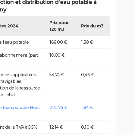
tion et distribution d'eau potable à
gny
Prix pour
es 2024
Prix du m3
120 m3
e l'eau potable
166,00 €
1,38 €
 abonnement (part
10,00 €
nces applicables
54,74 €
0,46 €
 navigables,
tion de la ressource,
on, etc.)
de l'eau potable Hors
220,74 €
1,84 €
t de la TVA à 5,5%
12,14 €
0,10 €