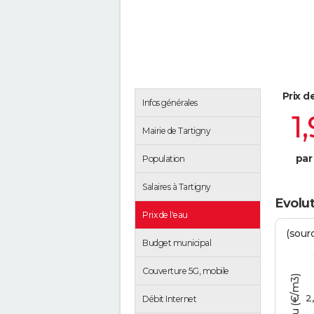
Prix d
Infos générales
1
Mairie de Tartigny
par
Population
Salaires à Tartigny
Evolut
Prix de l'eau
(sour
Budget municipal
Couverture 5G, mobile
2
Débit Internet