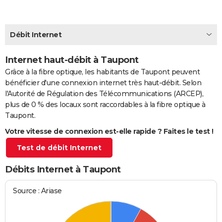
City break
Voyage de noces
Climat
Destinations
Voyage nature
Forum
+
PHOTO
GUIDES D'ACHAT
Débit Internet
BONS PLANS
Internet haut-débit à Taupont
Grâce à la fibre optique, les habitants de Taupont peuvent
CARTE DE VOEUX
bénéficier d'une connexion internet très haut-débit. Selon
Carte Bonne année
Carte Pâques
Carte de Noël
Carte Saint-Valentin
Carte d'anniversaire
DICTIONNAIRE
l'Autorité de Régulation des Télécommunications (ARCEP),
plus de 0 % des locaux sont raccordables à la fibre optique à
Biographies
Expressions
Dictionnaire
Citations
Proverbes
PROGRAMME TV
Taupont.
Votre vitesse de connexion est-elle rapide ? Faites le test !
COPAINS D'AVANT
Test de débit Internet
Se connecter
Collèges
Universités
Service militaire
S'inscrire
Lycées
Primaires
Entreprises
Avis de recherche
AVIS DE DÉCÈS
Débits Internet à Taupont
FORUM
Lifestyle
Sport
Television
Cinema
Bricolage
Culture
Auto
Voyage
Source : Ariase