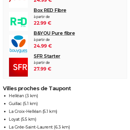
24.99 €
Box RED Fibre
à partir de
22.99 €
B&YOU Pure fibre
à partir de
24.99 €
SFR Starter
à partir de
27.99 €
Villes proches de Taupont
Helléan
(3 km)
Guillac
(5.1 km)
La Croix-Helléan
(5.1 km)
Loyat
(5.5 km)
La Grée-Saint-Laurent
(6.3 km)