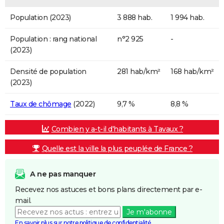
Population (2023)
3 888 hab.
1 994 hab.
Population : rang national
n°2 925
-
(2023)
Densité de population
281 hab/km²
168 hab/km²
(2023)
Taux de chômage
(2022)
9,7 %
8,8 %
Combien y a-t-il d'habitants à Tavaux ?
Quelle est la ville la plus peuplée de France ?
A ne pas manquer
Recevez nos astuces et bons plans directement par e-
mail.
Je m'abonne
En savoir plus sur notre politique de confidentialité