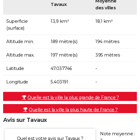
Moyenne
Tavaux
des villes
Superficie
13,9 km²
18,1 km²
(surface)
Altitude min.
189 mètre(s)
194 mètres
Altitude max.
197 mètre(s)
395 mètres
Latitude
47.037746
-
Longitude
5.403191
-
Quelle est la ville la plus grande de France ?
Quelle est la ville la plus haute de France ?
Avis sur Tavaux
Note moyenne :
Quel est votre avis sur Tavaux ?