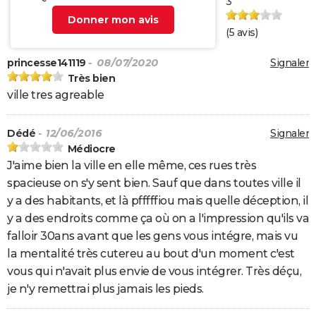
3
Donner mon avis
(
5
avis)
princesse141119
- 08/07/2020
Signaler
Très bien
ville tres agreable
Dédé
- 12/06/2016
Signaler
Médiocre
J'aime bien la ville en elle même, ces rues très
spacieuse on s'y sent bien. Sauf que dans toutes ville il
y a des habitants, et là pfffffiou mais quelle déception, il
y a des endroits comme ça où on a l'impression qu'ils va
falloir 30ans avant que les gens vous intégre, mais vu
la mentalité très cutereu au bout d'un moment c'est
vous qui n'avait plus envie de vous intégrer. Très déçu,
je n'y remettrai plus jamais les pieds.