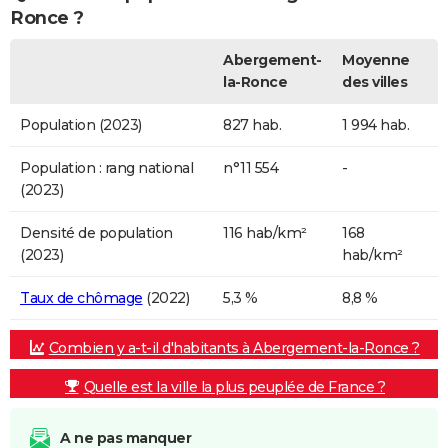
Ronce ?
Abergement-
Moyenne
la-Ronce
des villes
Population (2023)
827 hab.
1 994 hab.
Population : rang national
n°11 554
-
(2023)
Densité de population
116 hab/km²
168
(2023)
hab/km²
Taux de chômage
(2022)
5,3 %
8,8 %
Combien y a-t-il d'habitants à Abergement-la-Ronce ?
Quelle est la ville la plus peuplée de France ?
A ne pas manquer