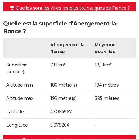
Quelles sont les villes les plus touristiques de France ?
Quelle est la superficie d'Abergement-la-
Ronce ?
Abergement-la-
Moyenne
Ronce
des villes
Superficie
7,1 km²
18,1 km²
(surface)
Altitude min.
186 mètre(s)
194 mètres
Altitude max.
195 mètre(s)
395 mètres
Latitude
47.064967
-
Longitude
5.378264
-