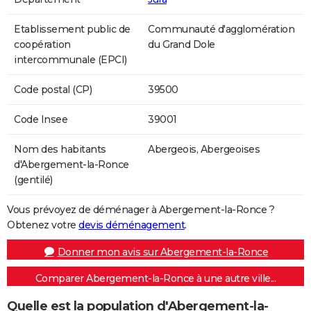
Etablissement public de
Communauté d'agglomération
coopération
du Grand Dole
intercommunale (EPCI)
Code postal (CP)
39500
Code Insee
39001
Nom des habitants
Abergeois, Abergeoises
d'Abergement-la-Ronce
(gentilé)
Vous prévoyez de déménager à Abergement-la-Ronce ?
Obtenez votre
devis déménagement
.
Donner mon avis sur Abergement-la-Ronce
Comparer Abergement-la-Ronce à une autre ville...
Quelle est la population d'Abergement-la-