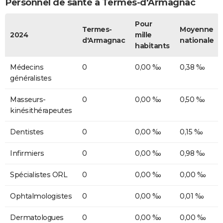
Personnel de santé à Termes-d'Armagnac
Pour
Termes-
Moyenne
2024
mille
d'Armagnac
nationale
habitants
Médecins
0
0,00 ‰
0,38 ‰
généralistes
Masseurs-
0
0,00 ‰
0,50 ‰
kinésithérapeutes
Dentistes
0
0,00 ‰
0,15 ‰
Infirmiers
0
0,00 ‰
0,98 ‰
Spécialistes ORL
0
0,00 ‰
0,00 ‰
Ophtalmologistes
0
0,00 ‰
0,01 ‰
Dermatologues
0
0,00 ‰
0,00 ‰