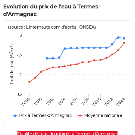
Evolution du prix de l'eau à Termes-
d'Armagnac
(source : Linternaute.com d'après l'ONSEA)
3
Tarif de l'eau (€/m3)
2,5
2
1,5
2016
2014
2024
2012
2022
2010
2020
2008
2018
Prix à Termes-d'Armagnac
Moyenne nationale
Qualité de l'eau du robinet à Termes-d'Armagnac