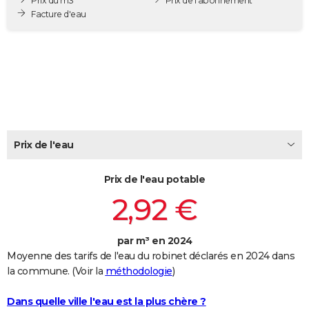
Prix du m3
Prix de l'abonnement
City break
Voyage de noces
Climat
Destinations
Voyage nature
Forum
+
Facture d'eau
PHOTO
GUIDES D'ACHAT
BONS PLANS
CARTE DE VOEUX
Carte Bonne année
Carte Pâques
Carte de Noël
Carte Saint-Valentin
Carte d'anniversaire
DICTIONNAIRE
Prix de l'eau
Biographies
Expressions
Dictionnaire
Citations
Proverbes
PROGRAMME TV
Prix de l'eau potable
COPAINS D'AVANT
2,92 €
Se connecter
Collèges
Universités
Service militaire
S'inscrire
Lycées
Primaires
Entreprises
Avis de recherche
AVIS DE DÉCÈS
par m³ en 2024
FORUM
Moyenne des tarifs de l'eau du robinet déclarés en 2024 dans
Lifestyle
Sport
Television
Cinema
Bricolage
Culture
Auto
Voyage
la commune. (Voir la
méthodologie
)
Dans quelle ville l'eau est la plus chère ?