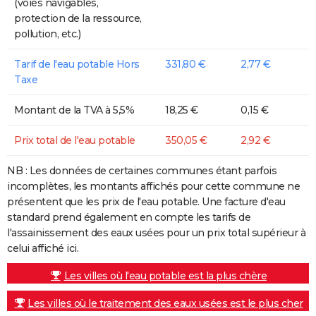
(voies navigables,
protection de la ressource,
pollution, etc.)
Tarif de l'eau potable Hors
331,80 €
2,77 €
Taxe
Montant de la TVA à 5,5%
18,25 €
0,15 €
Prix total de l'eau potable
350,05 €
2,92 €
NB : Les données de certaines communes étant parfois
incomplètes, les montants affichés pour cette commune ne
présentent que les prix de l'eau potable. Une facture d'eau
standard prend également en compte les tarifs de
l'assainissement des eaux usées pour un prix total supérieur à
celui affiché ici.
Les villes où l'eau potable est la plus chère
Les villes où le traitement des eaux usées est le plus cher