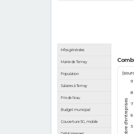
Infos générales
Combi
Mairie de Ternay
(sourc
Population
9
Salaires à Ternay
8
Prix de l'eau
Nombre d'entreprises
7
Budget municipal
6
Couverture 5G, mobile
5
Débit Internet