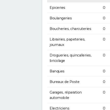
Epiceries
0
Boulangeries
0
Boucheries, charcuteries
0
Librairies, papeteries,
0
journaux
Drogueries, quincalleries,
0
bricolage
Banques
0
Bureaux de Poste
0
Garages, réparation
0
automobile
Electriciens
0