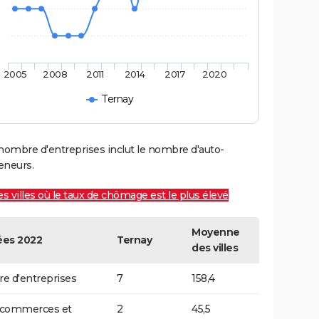
2005
2008
2011
2014
2017
2020
Ternay
nombre d'entreprises inclut le nombre d'auto-
eneurs.
es villes où le taux de chômage est le plus élevé
Moyenne
es 2022
Ternay
des villes
 d'entreprises
7
158,4
t commerces et
2
45,5