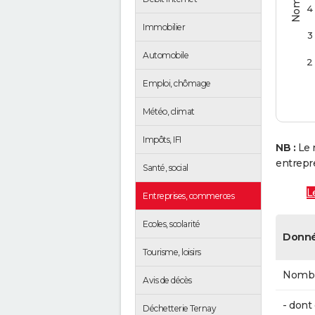
4
Immobilier
3
Automobile
2
Emploi, chômage
Météo, climat
Impôts, IFI
NB :
Le 
entrepr
Santé, social
L
Entreprises, commerces
Ecoles, scolarité
Donné
Tourisme, loisirs
Nombre
Avis de décès
- don
Déchetterie Ternay