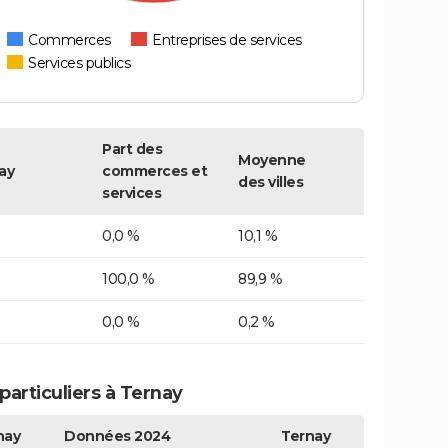
Commerces
Entreprises de services
Services publics
Part des
Moyenne
ay
commerces et
des villes
services
0,0 %
10,1 %
100,0 %
89,9 %
0,0 %
0,2 %
articuliers à Ternay
nay
Données 2024
Ternay