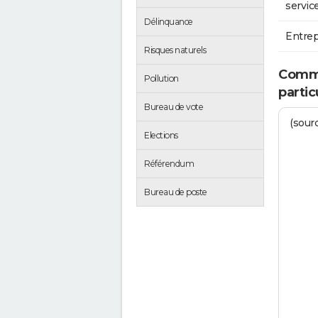
service
Délinquance
Entrep
Risques naturels
Comme
Pollution
partic
Bureau de vote
(sourc
Elections
Référendum
Bureau de poste