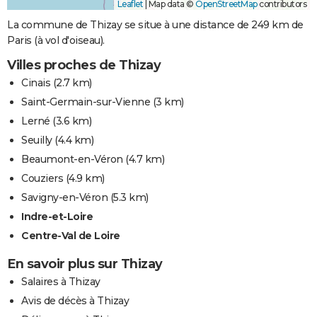
Leaflet
|
Map data ©
OpenStreetMap
contributors
La commune de Thizay se situe à une distance de 249 km de
Paris (à vol d'oiseau).
Villes proches de Thizay
Cinais
(2.7 km)
Saint-Germain-sur-Vienne
(3 km)
Lerné
(3.6 km)
Seuilly
(4.4 km)
Beaumont-en-Véron
(4.7 km)
Couziers
(4.9 km)
Savigny-en-Véron
(5.3 km)
Indre-et-Loire
Centre-Val de Loire
En savoir plus sur Thizay
Salaires à Thizay
Avis de décès à Thizay