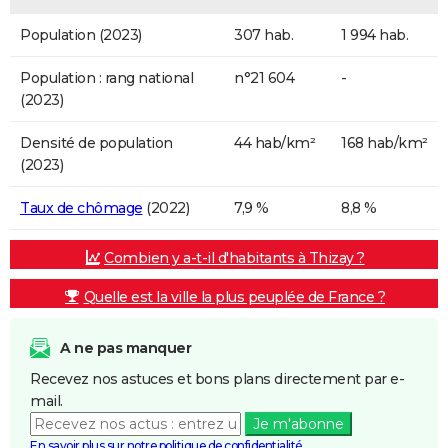
Population (2023)
307 hab.
1 994 hab.
Population : rang national
n°21 604
-
(2023)
Densité de population
44 hab/km²
168 hab/km²
(2023)
Taux de chômage
(2022)
7,9 %
8,8 %
Combien y a-t-il d'habitants à Thizay ?
Quelle est la ville la plus peuplée de France ?
A ne pas manquer
Recevez nos astuces et bons plans directement par e-
mail.
Je m'abonne
En savoir plus sur notre politique de confidentialité