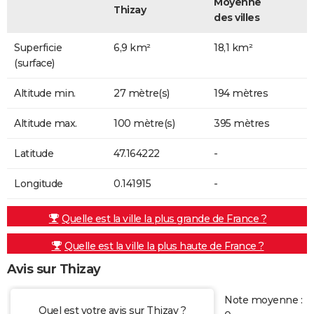
Moyenne
Thizay
des villes
Superficie
6,9 km²
18,1 km²
(surface)
Altitude min.
27 mètre(s)
194 mètres
Altitude max.
100 mètre(s)
395 mètres
Latitude
47.164222
-
Longitude
0.141915
-
Quelle est la ville la plus grande de France ?
Quelle est la ville la plus haute de France ?
Avis sur Thizay
Note moyenne :
Quel est votre avis sur Thizay ?