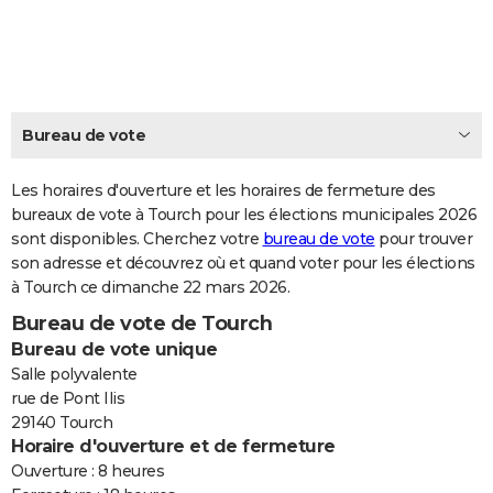
City break
Voyage de noces
Climat
Destinations
Voyage nature
Forum
+
PHOTO
GUIDES D'ACHAT
BONS PLANS
Bureau de vote
CARTE DE VOEUX
Les horaires d'ouverture et les horaires de fermeture des
Carte Bonne année
Carte Pâques
Carte de Noël
Carte Saint-Valentin
Carte d'anniversaire
DICTIONNAIRE
bureaux de vote à Tourch pour les élections municipales 2026
sont disponibles. Cherchez votre
bureau de vote
pour trouver
Biographies
Expressions
Dictionnaire
Citations
Proverbes
PROGRAMME TV
son adresse et découvrez où et quand voter pour les élections
à Tourch ce dimanche 22 mars 2026.
COPAINS D'AVANT
Bureau de vote de Tourch
Se connecter
Collèges
Universités
Service militaire
S'inscrire
Lycées
Primaires
Entreprises
Avis de recherche
AVIS DE DÉCÈS
Bureau de vote unique
Salle polyvalente
FORUM
rue de Pont Ilis
29140 Tourch
Lifestyle
Sport
Television
Cinema
Bricolage
Culture
Auto
Voyage
Horaire d'ouverture et de fermeture
Ouverture : 8 heures