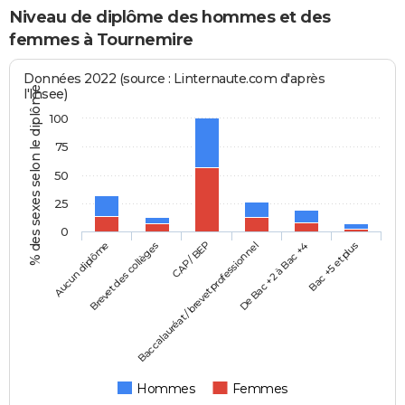
Niveau de diplôme des hommes et des
femmes à Tournemire
Données 2022 (source : Linternaute.com d'après
% des sexes selon le diplôme
l'Insee)
100
75
50
25
0
Aucun diplôme
Baccalauréat / brevet professionnel
CAP / BEP
Bac +5 et plus
Brevet des collèges
De Bac +2 à Bac +4
Hommes
Femmes