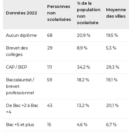
% de la
Personnes
population
Moyenne
Données 2022
non
non
des villes
scolarisées
scolarisée
Aucun diplôme
68
20,9 %
19,5 %
Brevet des
29
8,9 %
5,3 %
collèges
CAP / BEP
111
34,2 %
29,3 %
Baccalauréat /
59
18,2 %
19,1 %
brevet
professionnel
De Bac +2 à Bac
43
13,2 %
20,1 %
+4
Bac +5 et plus
15
4,6 %
6,7 %