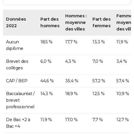
Hommes :
Femmes
Données
Part des
Part des
moyenne
moyenn
2022
hommes
femmes
des villes
des ville
Aucun
18,5 %
17,7 %
13,3 %
11,9 %
diplôme
Brevet des
6,0 %
4,3 %
7,0 %
3,4 %
collèges
CAP / BEP
44,6 %
35,4 %
57,2 %
57,4 %
Baccalauréat /
14,3 %
18,9 %
12,5 %
10,9 %
brevet
professionnel
De Bac +2 à
11,9 %
17,0 %
7,7 %
12,7 %
Bac +4