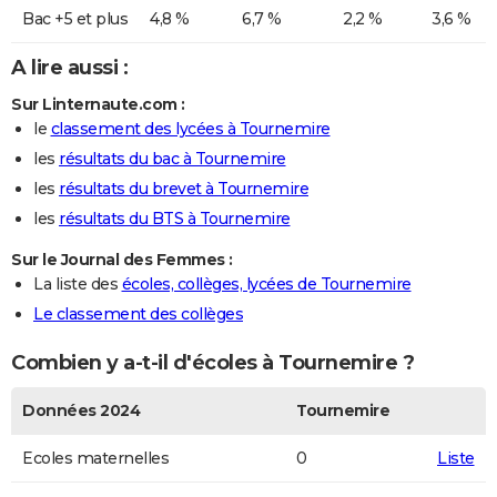
Bac +5 et plus
4,8 %
6,7 %
2,2 %
3,6 %
A lire aussi :
Sur Linternaute.com :
le
classement des lycées à Tournemire
les
résultats du bac à Tournemire
les
résultats du brevet à Tournemire
les
résultats du BTS à Tournemire
Sur le Journal des Femmes :
La liste des
écoles, collèges, lycées de Tournemire
Le classement des collèges
Combien y a-t-il d'écoles à Tournemire ?
Données 2024
Tournemire
Ecoles maternelles
0
Liste