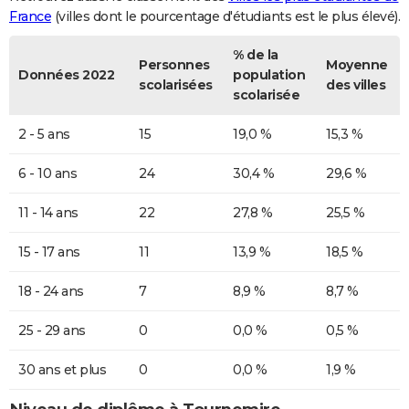
France
(villes dont le pourcentage d'étudiants est le plus élevé).
% de la
Personnes
Moyenne
Données 2022
population
scolarisées
des villes
scolarisée
2 - 5 ans
15
19,0 %
15,3 %
6 - 10 ans
24
30,4 %
29,6 %
11 - 14 ans
22
27,8 %
25,5 %
15 - 17 ans
11
13,9 %
18,5 %
18 - 24 ans
7
8,9 %
8,7 %
25 - 29 ans
0
0,0 %
0,5 %
30 ans et plus
0
0,0 %
1,9 %