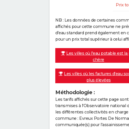
Prix to
NB : Les données de certaines comm
affichés pour cette commune ne prése
d'eau standard prend également en co
pour un prix total supérieur à celui affi
Les villes où l'eau potable est la
chère
Les villes où les factures d'eau so
plus élevées
Méthodologie :
Les tarifs affichés sur cette page so
transmises à l'Observatoire national 
les différentes collectivités en cha
commune : Evreux Portes De Normandi
communiquée(s) pour l'assainissement 