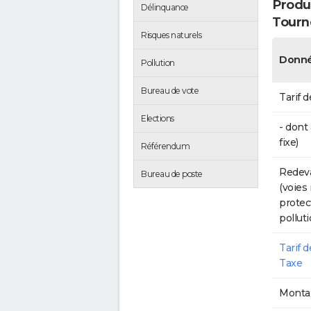
Produc
Délinquance
Tourne
Risques naturels
Donné
Pollution
Bureau de vote
Tarif d
Elections
- dont
fixe)
Référendum
Redeva
Bureau de poste
(voies
protec
polluti
Tarif 
Taxe
Montan