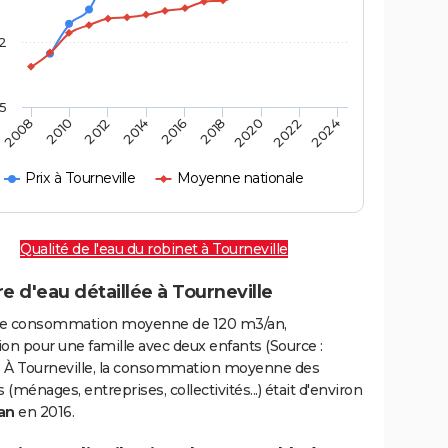
2
,5
2016
2020
2010
2024
2014
2018
2008
2022
2012
Prix à Tourneville
Moyenne nationale
Qualité de l'eau du robinet à Tourneville
e d'eau détaillée à Tourneville
e consommation moyenne de 120 m3/an,
on pour une famille avec deux enfants (Source :
 À Tourneville, la consommation moyenne des
(ménages, entreprises, collectivités...) était d'environ
an
en 2016.