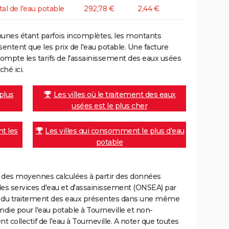
tal de l'eau potable
292,78 €
2,44 €
unes étant parfois incomplètes, les montants
ntent que les prix de l'eau potable. Une facture
mpte les tarifs de l'assainissement des eaux usées
ché ici.
 plus
Les villes où le traitement des eaux
usées est le plus cher
nt les
Les villes qui consomment le plus d'eau
potable
nt des moyennes calculées à partir des données
des services d'eau et d'assainissement (ONSEA) par
rge du traitement des eaux présentes dans une même
e pour l'eau potable à Tourneville et non-
collectif de l'eau à Tourneville. A noter que toutes