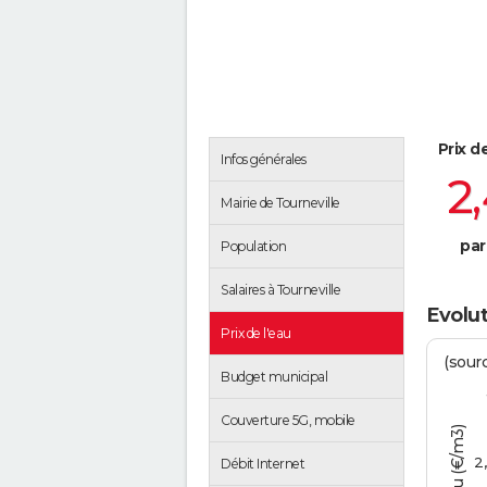
Prix d
Infos générales
2
Mairie de Tourneville
par
Population
Salaires à Tourneville
Evolut
Prix de l'eau
(sour
Budget municipal
Couverture 5G, mobile
2
Débit Internet