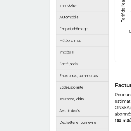
Tarif de l'eau (€/m3)
Immobilier
Automobile
Emploi, chômage
1
Météo, climat
Impôts, IFI
Santé, social
Entreprises, commerces
Factur
Ecoles, scolarité
Pour un
Tourisme, loisirs
estimati
ONSEA).
Avis de décès
abonnés 
165 m3/
Déchetterie Tourneville