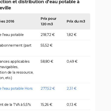
tion et distribution d'eau potable à
ville
Prix pour
es 2016
Prix du m3
120 m3
e l'eau potable
218,72 €
1,82 €
 abonnement (part
55,52 €
nces applicables
58,80 €
0,49 €
 navigables,
tion de la ressource,
on, etc.)
de l'eau potable Hors
277,52 €
2,31 €
t de la TVA à 5,5%
15,26 €
0,13 €