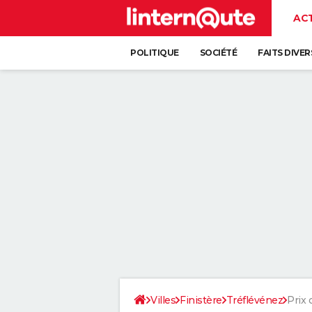
AC
POLITIQUE
SOCIÉTÉ
FAITS DIVER
Villes
Finistère
Tréflévénez
Prix 