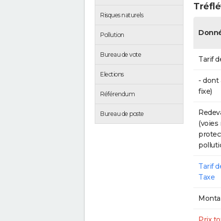
Tréfl
Risques naturels
Donné
Pollution
Bureau de vote
Tarif d
Elections
- dont
fixe)
Référendum
Redeva
Bureau de poste
(voies
protec
polluti
Tarif 
Taxe
Montan
Prix to