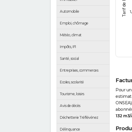
1
Automobile
Emploi, chômage
Météo, climat
Impôts, IFI
Santé, social
Entreprises, commerces
Factur
Ecoles, scolarité
Pour un
Tourisme, loisirs
estimati
ONSEA).
Avis de décès
abonnés 
132 m3/
Déchetterie Tréflévénez
Produc
Délinquance