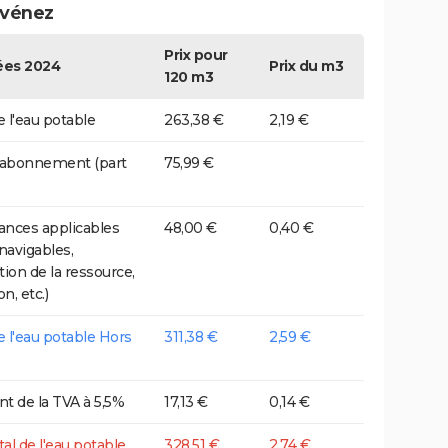
événez
Prix pour
es 2024
Prix du m3
120 m3
e l'eau potable
263,38 €
2,19 €
 abonnement (part
75,99 €
nces applicables
48,00 €
0,40 €
 navigables,
tion de la ressource,
on, etc.)
de l'eau potable Hors
311,38 €
2,59 €
t de la TVA à 5,5%
17,13 €
0,14 €
tal de l'eau potable
328,51 €
2,74 €