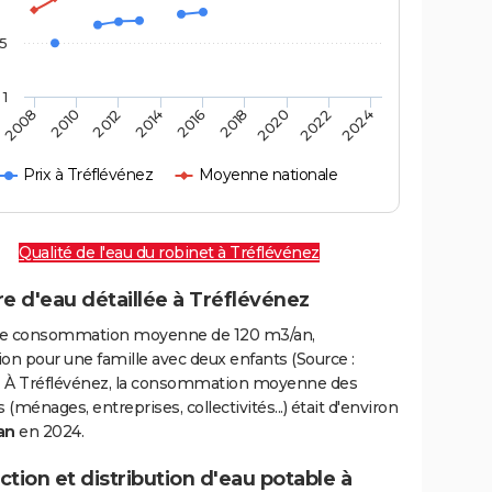
,5
1
2016
2020
2010
2024
2014
2018
2008
2022
2012
Prix à Tréflévénez
Moyenne nationale
Qualité de l'eau du robinet à Tréflévénez
e d'eau détaillée à Tréflévénez
e consommation moyenne de 120 m3/an,
on pour une famille avec deux enfants (Source :
 À Tréflévénez, la consommation moyenne des
(ménages, entreprises, collectivités...) était d'environ
an
en 2024.
tion et distribution d'eau potable à