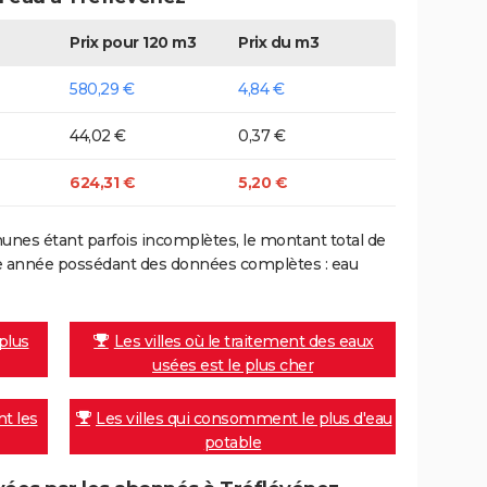
Prix pour 120 m3
Prix du m3
580,29 €
4,84 €
44,02 €
0,37 €
624,31 €
5,20 €
nes étant parfois incomplètes, le montant total de
ière année possédant des données complètes : eau
 plus
Les villes où le traitement des eaux
usées est le plus cher
nt les
Les villes qui consomment le plus d'eau
potable