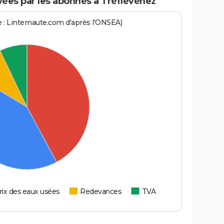
ées par les abonnés à Tréflévénez
ce : Linternaute.com d'après l'ONSEA)
rix des eaux usées
Redevances
TVA