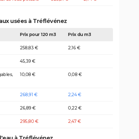
eaux usées à Tréflévénez
Prix pour 120 m3
Prix du m3
258,83 €
2,16 €
45,39 €
ables,
10,08 €
0,08 €
268,91 €
2,24 €
26,89 €
0,22 €
295,80 €
2,47 €
d'eau à Tréflévénez