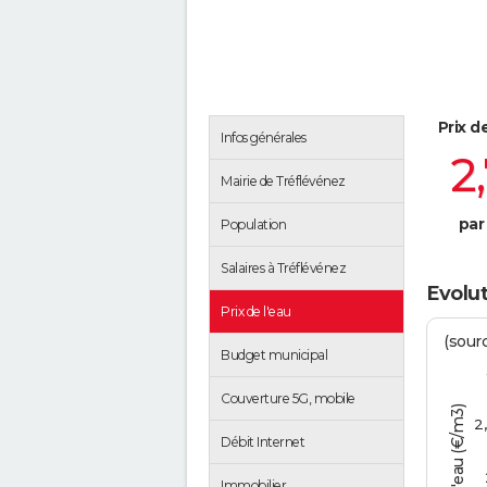
Prix d
Infos générales
2
Mairie de Tréflévénez
par
Population
Salaires à Tréflévénez
Evolut
Prix de l'eau
(sour
Budget municipal
Couverture 5G, mobile
Tarif de l'eau (€/m3)
2
Débit Internet
Immobilier