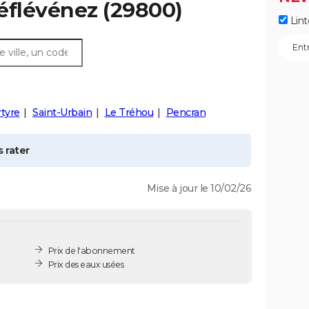
éflévénez
(29800)
Lint
tyre
Saint-Urbain
Le Tréhou
Pencran
 rater
Mise à jour le 10/02/26
Prix de l'abonnement
Prix des eaux usées