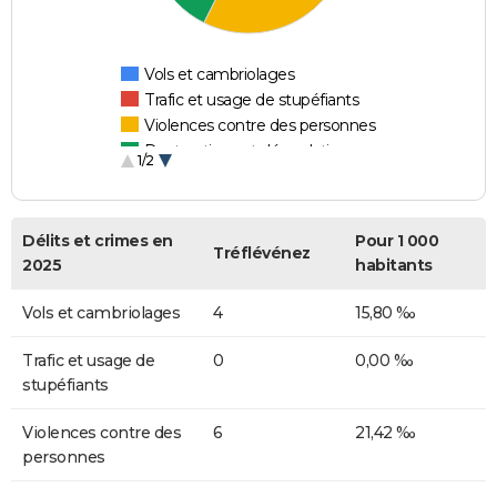
Vols et cambriolages
Trafic et usage de stupéfiants
Violences contre des personnes
Destructions et dégradations
1/2
Escroqueries et fraudes
Délits et crimes en
Pour 1 000
Tréflévénez
2025
habitants
Vols et cambriolages
4
15,80 ‰
Trafic et usage de
0
0,00 ‰
stupéfiants
Violences contre des
6
21,42 ‰
personnes