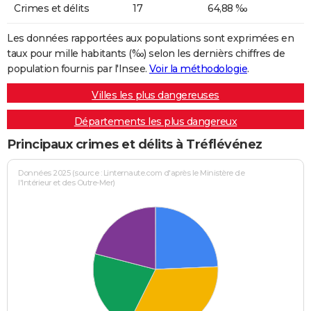
Crimes et délits
17
64,88 ‰
Les données rapportées aux populations sont exprimées en
taux pour mille habitants (‰) selon les dernièrs chiffres de
population fournis par l'Insee.
Voir la méthodologie
.
Villes les plus dangereuses
Départements les plus dangereux
Principaux crimes et délits à Tréflévénez
Données 2025 (source : Linternaute.com d'après le Ministère de
l'Intérieur et des Outre-Mer)