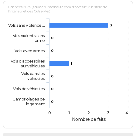
Données 2025 (source : Linternaute.com d'après le Ministère de
l'Intérieur et des Outre-Mer)
Vols sans violence …
3
Vols violents sans
0
arme
Vols avec armes
0
Vols d'accessoires
1
sur véhicules
Vols dans les
0
véhicules
Vols de véhicules
0
Cambriolages de
0
logement
0
1
2
3
4
Nombre de faits