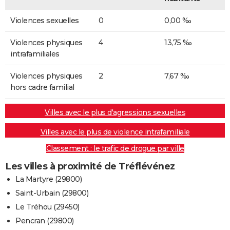
Violences sexuelles
0
0,00 ‰
Violences physiques
4
13,75 ‰
intrafamiliales
Violences physiques
2
7,67 ‰
hors cadre familial
Villes avec le plus d'agressions sexuelles
Villes avec le plus de violence intrafamiliale
Classement : le trafic de drogue par ville
Les villes à proximité de Tréflévénez
La Martyre (29800)
Saint-Urbain (29800)
Le Tréhou (29450)
Pencran (29800)