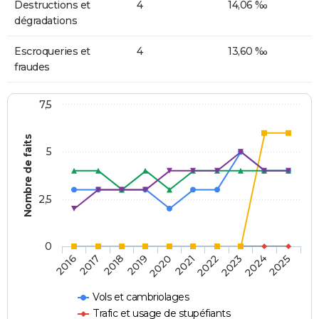
Destructions et
4
14,06 ‰
dégradations
Escroqueries et
4
13,60 ‰
fraudes
7,5
Nombre de faits
5
2,5
0
2018
2023
2020
2025
2017
2022
2019
2024
2016
2021
Vols et cambriolages
Trafic et usage de stupéfiants