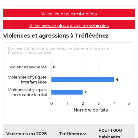
Villes les plus cambriolées
Villes avec le plus de vols de véhicules
Violences et agressions à Tréflévénez
Données 2025 (source : Linternaute.com d'après le Ministère de
l'Intérieur et des Outre-Mer)
Violences sexuelles
0
Violences physiques
4
intrafamiliales
Violences physiques
2
hors cadre familial
0
1
2
3
4
5
Nombre de faits
Pour 1 000
Violences en 2025
Tréflévénez
habitants