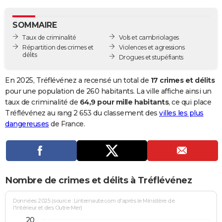
City break
Voyage de noces
Climat
Destinations
Voyage nature
Forum
+
PHOTO
SOMMAIRE
GUIDES D'ACHAT
Taux de criminalité
Vols et cambriolages
Répartition des crimes et
Violences et agressions
BONS PLANS
délits
Drogues et stupéfiants
CARTE DE VOEUX
En 2025, Tréflévénez a recensé un total de
17 crimes et délits
Carte Bonne année
Carte Pâques
Carte de Noël
Carte Saint-Valentin
Carte d'anniversaire
pour une population de 260 habitants. La ville affiche ainsi un
DICTIONNAIRE
taux de criminalité de
64,9 pour mille habitants
, ce qui place
Biographies
Expressions
Dictionnaire
Citations
Proverbes
Tréflévénez au rang 2 653 du classement des
villes les plus
PROGRAMME TV
dangereuses
de France.
COPAINS D'AVANT
Se connecter
Collèges
Universités
Service militaire
S'inscrire
Lycées
Primaires
Entreprises
Avis de recherche
AVIS DE DÉCÈS
FORUM
Nombre de crimes et délits à Tréflévénez
Lifestyle
Sport
Television
Cinema
Bricolage
Culture
Auto
Voyage
Données 2025 (source : Linternaute.com d'après le Ministère de
l'Intérieur et des Outre-Mer)
20