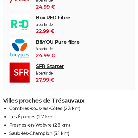
à partir de
24.99 €
Box RED Fibre
à partir de
22.99 €
B&YOU Pure fibre
à partir de
24.99 €
SFR Starter
à partir de
27.99 €
Villes proches de Trésauvaux
Combres-sous-les-Côtes
(2.3 km)
Les Éparges
(2.7 km)
Fresnes-en-Woëvre
(2.8 km)
Saulx-lès-Champlon
(3.1 km)