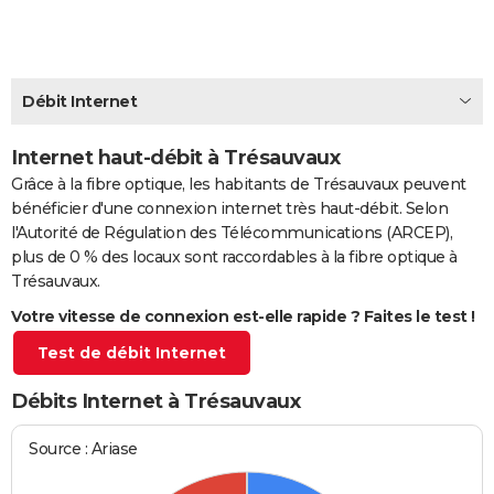
City break
Voyage de noces
Climat
Destinations
Voyage nature
Forum
+
PHOTO
GUIDES D'ACHAT
Débit Internet
BONS PLANS
Internet haut-débit à Trésauvaux
CARTE DE VOEUX
Grâce à la fibre optique, les habitants de Trésauvaux peuvent
Carte Bonne année
Carte Pâques
Carte de Noël
Carte Saint-Valentin
Carte d'anniversaire
DICTIONNAIRE
bénéficier d'une connexion internet très haut-débit. Selon
l'Autorité de Régulation des Télécommunications (ARCEP),
Biographies
Expressions
Dictionnaire
Citations
Proverbes
PROGRAMME TV
plus de 0 % des locaux sont raccordables à la fibre optique à
Trésauvaux.
COPAINS D'AVANT
Votre vitesse de connexion est-elle rapide ? Faites le test !
Se connecter
Collèges
Universités
Service militaire
S'inscrire
Lycées
Primaires
Entreprises
Avis de recherche
AVIS DE DÉCÈS
Test de débit Internet
FORUM
Débits Internet à Trésauvaux
Lifestyle
Sport
Television
Cinema
Bricolage
Culture
Auto
Voyage
Source : Ariase