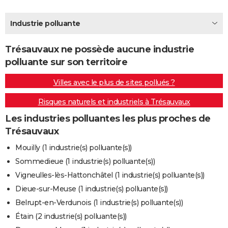
City break
Voyage de noces
Climat
Destinations
Voyage nature
Forum
+
PHOTO
Industrie polluante
GUIDES D'ACHAT
Trésauvaux ne possède aucune industrie
BONS PLANS
polluante sur son territoire
CARTE DE VOEUX
Villes avec le plus de sites pollués ?
Carte Bonne année
Carte Pâques
Carte de Noël
Carte Saint-Valentin
Carte d'anniversaire
DICTIONNAIRE
Risques naturels et industriels à Trésauvaux
Biographies
Expressions
Dictionnaire
Citations
Proverbes
PROGRAMME TV
Les industries polluantes les plus proches de
Trésauvaux
COPAINS D'AVANT
Mouilly (1 industrie(s) polluante(s))
Se connecter
Collèges
Universités
Service militaire
S'inscrire
Lycées
Primaires
Entreprises
Avis de recherche
AVIS DE DÉCÈS
Sommedieue (1 industrie(s) polluante(s))
Vigneulles-lès-Hattonchâtel (1 industrie(s) polluante(s))
FORUM
Dieue-sur-Meuse (1 industrie(s) polluante(s))
Lifestyle
Sport
Television
Cinema
Bricolage
Culture
Auto
Voyage
Belrupt-en-Verdunois (1 industrie(s) polluante(s))
Étain (2 industrie(s) polluante(s))