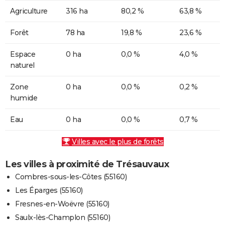
Agriculture
316 ha
80,2 %
63,8 %
Forêt
78 ha
19,8 %
23,6 %
Espace
0 ha
0,0 %
4,0 %
naturel
Zone
0 ha
0,0 %
0,2 %
humide
Eau
0 ha
0,0 %
0,7 %
Villes avec le plus de forêts
Les villes à proximité de Trésauvaux
Combres-sous-les-Côtes (55160)
Les Éparges (55160)
Fresnes-en-Woëvre (55160)
Saulx-lès-Champlon (55160)