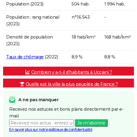
Population (2023)
504 hab.
1 994 hab.
Population : rang national
n°16 543
-
(2023)
Densité de population
18 hab/km²
168 hab/km²
(2023)
Taux de chômage
(2022)
8,9 %
8,8 %
Combien y a-t-il d'habitants à Ucciani ?
Quelle est la ville la plus peuplée de France ?
A ne pas manquer
Recevez nos astuces et bons plans directement par e-
mail.
Je m'abonne
En savoir plus sur notre politique de confidentialité