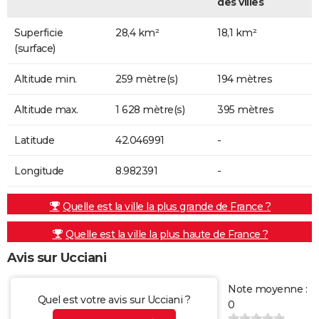
des villes
Superficie
28,4 km²
18,1 km²
(surface)
Altitude min.
259 mètre(s)
194 mètres
Altitude max.
1 628 mètre(s)
395 mètres
Latitude
42.046991
-
Longitude
8.982391
-
Quelle est la ville la plus grande de France ?
Quelle est la ville la plus haute de France ?
Avis sur Ucciani
Note moyenne :
Quel est votre avis sur Ucciani ?
0