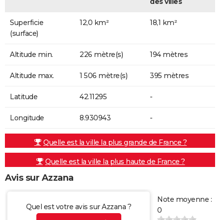
des villes
Superficie
12,0 km²
18,1 km²
(surface)
Altitude min.
226 mètre(s)
194 mètres
Altitude max.
1 506 mètre(s)
395 mètres
Latitude
42.11295
-
Longitude
8.930943
-
Quelle est la ville la plus grande de France ?
Quelle est la ville la plus haute de France ?
Avis sur Azzana
Note moyenne :
Quel est votre avis sur Azzana ?
0