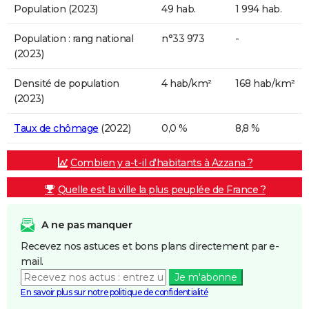
Population (2023)
49 hab.
1 994 hab.
Population : rang national
n°33 973
-
(2023)
Densité de population
4 hab/km²
168 hab/km²
(2023)
Taux de chômage
(2022)
0,0 %
8,8 %
Combien y a-t-il d'habitants à Azzana ?
Quelle est la ville la plus peuplée de France ?
A ne pas manquer
Recevez nos astuces et bons plans directement par e-
mail.
Je m'abonne
En savoir plus sur notre politique de confidentialité