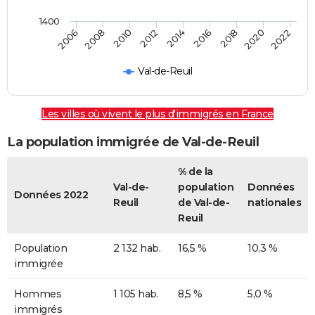
1400
2018
2014
2006
2010
2016
2020
2012
2008
2022
Val-de-Reuil
Les villes où vivent le plus d'immigrés en France
La population immigrée de Val-de-Reuil
% de la
Val-de-
population
Données
Données 2022
Reuil
de Val-de-
nationales
Reuil
Population
2 132 hab.
16,5 %
10,3 %
immigrée
Hommes
1 105 hab.
8,5 %
5,0 %
immigrés