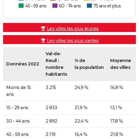
45 - 59 ans
60 - 74 ans
75 ans et plus
Les villes les plus jeunes
Les villes les plus vieilles
Val-de-
Reuil :
% de
Moyenne
Données 2022
nombre
la population
des villes
habitants
Moins de 15
3 215
24,9 %
16,8 %
ans
15 - 29 ans
2 833
21,9 %
13,1 %
30 - 44 ans
2 892
22,4 %
17,8 %
45 - 59 ans
2 119
16,4 %
21,8 %