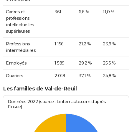
Cadres et
361
6,6 %
11,0 %
professions
intellectuelles
supérieures
Professions
1 156
21,2 %
23,9 %
intermédiaires
Employés
1 589
29,2 %
25,3 %
Ouvriers
2 018
37,1 %
24,8 %
Les familles de Val-de-Reuil
Données 2022 (source : Linternaute.com d'après
l'Insee)