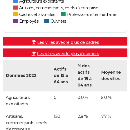
Agriculteurs exploitants
Artisans, commerçants, chefs d'entreprise
Cadres et assimilés
Professions intermédiaires
Employés
Ouvriers
Les villes avec le plus de cadres
Les villes avec le plus d'ouvriers
% des
Actifs
actifs
Moyenne
Données 2022
de 15 à
de 15 à
des villes
64 ans
64 ans
Agriculteurs
0
0,0 %
5,0 %
exploitants
Artisans,
150
2,8 %
7,7 %
commerçants, chefs
d'entreprise