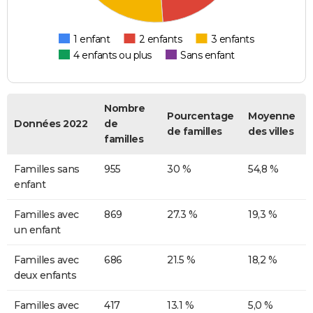
1 enfant
2 enfants
3 enfants
4 enfants ou plus
Sans enfant
Nombre
Pourcentage
Moyenne
Données 2022
de
de familles
des villes
familles
Familles sans
955
30 %
54,8 %
enfant
Familles avec
869
27.3 %
19,3 %
un enfant
Familles avec
686
21.5 %
18,2 %
deux enfants
Familles avec
417
13.1 %
5,0 %