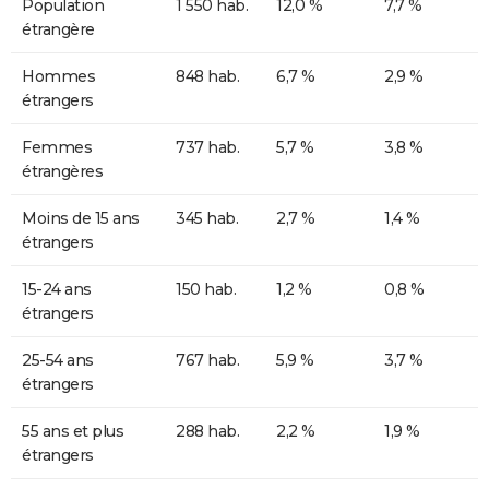
Population
1 550 hab.
12,0 %
7,7 %
étrangère
Hommes
848 hab.
6,7 %
2,9 %
étrangers
Femmes
737 hab.
5,7 %
3,8 %
étrangères
Moins de 15 ans
345 hab.
2,7 %
1,4 %
étrangers
15-24 ans
150 hab.
1,2 %
0,8 %
étrangers
25-54 ans
767 hab.
5,9 %
3,7 %
étrangers
55 ans et plus
288 hab.
2,2 %
1,9 %
étrangers