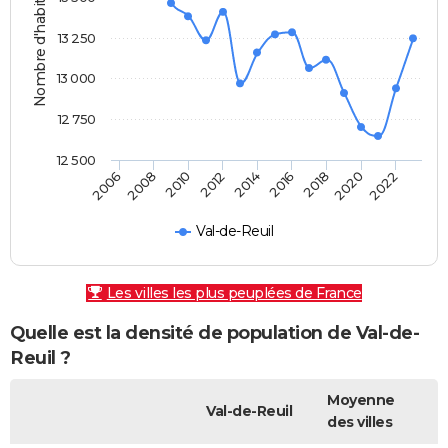
Nombre d'habitants
13 250
13 000
12 750
12 500
2010
2014
2018
2022
2008
2012
2016
2020
2006
Val-de-Reuil
Les villes les plus peuplées de France
Quelle est la densité de population de Val-de-
Reuil ?
Moyenne
Val-de-Reuil
des villes