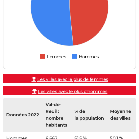
Femmes
Hommes
Les villes avec le plus de femmes
Les villes avec le plus d'hommes
Val-de-
Reuil :
% de
Moyenne
Données 2022
nombre
la population
des villes
habitants
Hommes
6 662
51,5 %
50,1 %