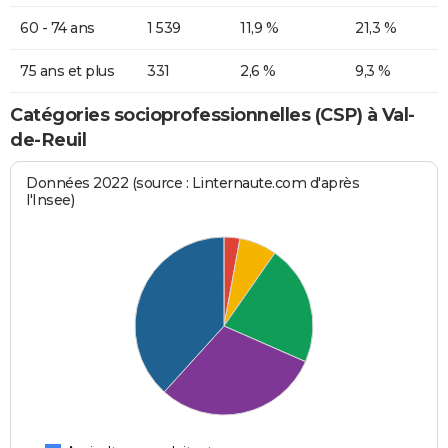
60 - 74 ans
1 539
11,9 %
21,3 %
75 ans et plus
331
2,6 %
9,3 %
Catégories socioprofessionnelles (CSP) à Val-
de-Reuil
Données 2022 (source : Linternaute.com d'après
l'Insee)