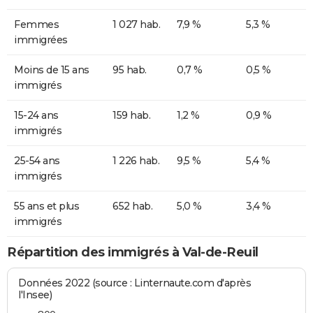
Femmes
1 027 hab.
7,9 %
5,3 %
immigrées
Moins de 15 ans
95 hab.
0,7 %
0,5 %
immigrés
15-24 ans
159 hab.
1,2 %
0,9 %
immigrés
25-54 ans
1 226 hab.
9,5 %
5,4 %
immigrés
55 ans et plus
652 hab.
5,0 %
3,4 %
immigrés
Répartition des immigrés à Val-de-Reuil
Données 2022 (source : Linternaute.com d'après
l'Insee)