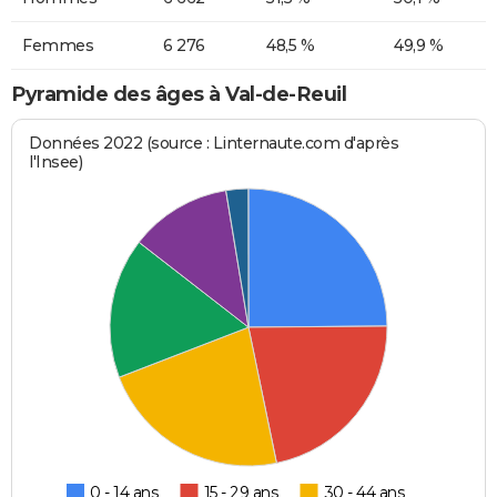
Femmes
6 276
48,5 %
49,9 %
Pyramide des âges à Val-de-Reuil
Données 2022 (source : Linternaute.com d'après
l'Insee)
0 - 14 ans
15 - 29 ans
30 - 44 ans