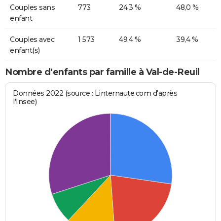
Couples sans
773
24.3 %
48,0 %
enfant
Couples avec
1 573
49.4 %
39,4 %
enfant(s)
Nombre d'enfants par famille à Val-de-Reuil
Données 2022 (source : Linternaute.com d'après
l'Insee)