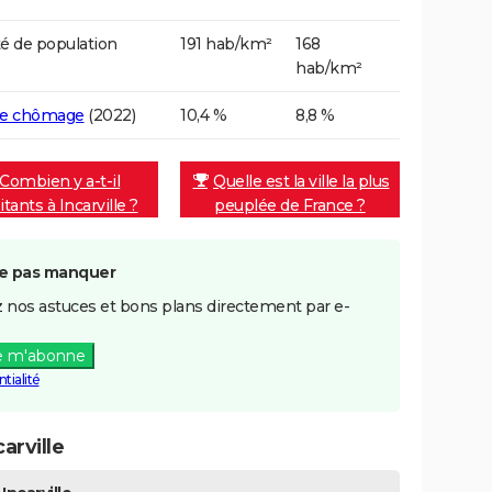
é de population
191 hab/km²
168
hab/km²
de chômage
(2022)
10,4 %
8,8 %
Combien y a-t-il
Quelle est la ville la plus
itants à Incarville ?
peuplée de France ?
e pas manquer
 nos astuces et bons plans directement par e-
e m'abonne
tialité
arville