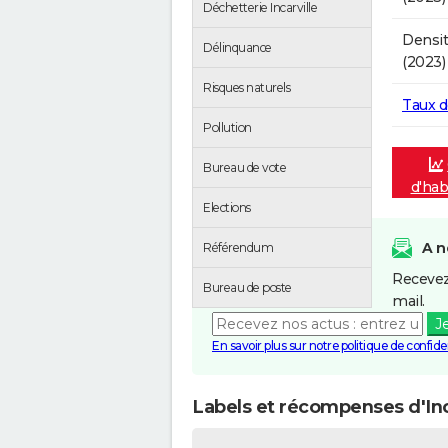
Déchetterie Incarville
Densit
Délinquance
(2023)
Risques naturels
Taux 
Pollution
Bureau de vote
d'hab
Elections
A n
Référendum
Recevez
Bureau de poste
mail.
J
En savoir plus sur notre politique de confiden
Labels et récompenses d'Inc