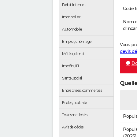
Débit Internet
Code 
Immobilier
Nom d
d'Incar
Automobile
Emploi, chômage
Vous pr
devis 
Météo, climat
Do
Impôts, IFI
Santé, social
Quelle
Entreprises, commerces
Ecoles, scolarité
Tourisme, loisirs
Popula
Avis de décès
Popula
(2023)