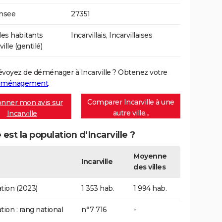
Insee
27351
es habitants
Incarvillais, Incarvillaises
ville (gentilé)
évoyez de déménager à Incarville ? Obtenez votre
déménagement
.
Comparer Incarville à une
nner mon avis sur
autre ville...
Incarville
 est la population d'Incarville ?
Moyenne
Incarville
des villes
tion (2023)
1 353 hab.
1 994 hab.
tion : rang national
n°7 716
-