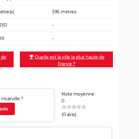
ètre(s)
395 mètres
2151
-
19
-
e de
Quelle est la ville la plus haute de
France ?
Note moyenne :
Incarville ?
0
vis
(
0
avis)