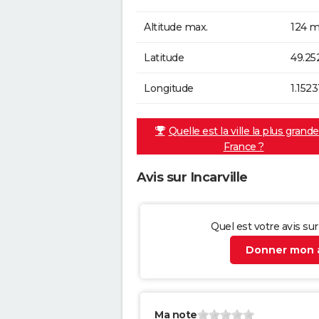
Altitude max.
124 m
Latitude
49.25
Longitude
1.1523
Quelle est la ville la plus grand
France ?
Avis sur Incarville
Quel est votre avis sur 
Donner mon a
Ma note