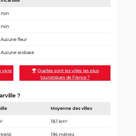
Incarville
non
non
Aucune fleur
Aucune arobase
n vivre
Quelles sont les villes les plus
touristiques de France ?
arville ?
ille
Moyenne des villes
m²
18,1 km²
tre(s)
194 mètres