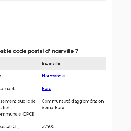
st le code postal d'Incarville ?
Incarville
n
Normandie
tement
Eure
ssement public de
Communauté d'agglomération
ation
Seine-Eure
communale (EPCI)
ostal (CP)
27400