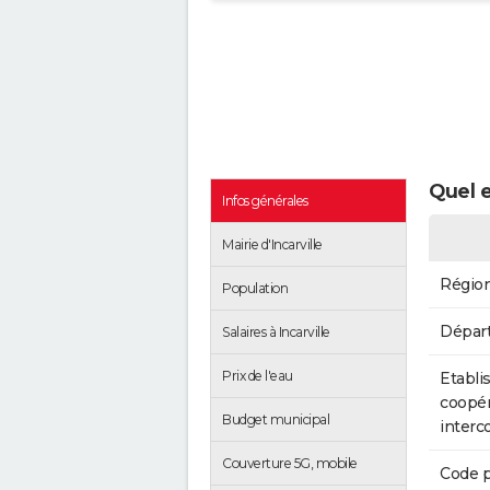
Quel e
Infos générales
Mairie d'Incarville
Régio
Population
Dépar
Salaires à Incarville
Prix de l'eau
Etabli
coopér
Budget municipal
inter
Couverture 5G, mobile
Code p